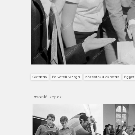
Oktatás
Felvételi vizsga
Középfokú oktatás
Egye
Hasonló képek: