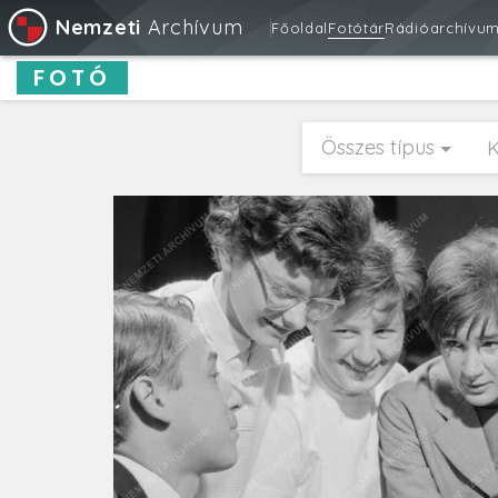
Nemzeti
Archívum
Főoldal
Fotótár
Rádióarchívu
FOTÓ
Összes típus