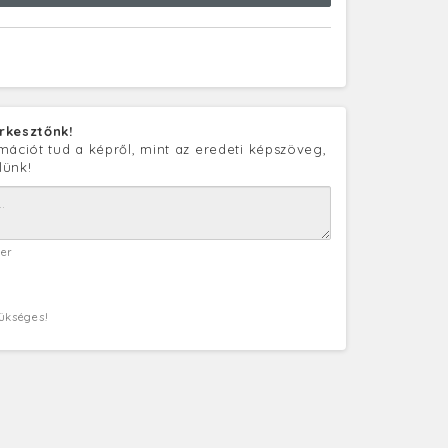
rkesztőnk!
mációt tud a képről, mint az eredeti képszöveg,
lünk!
ter
zükséges!