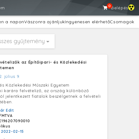
0
um
Belépés
en a napon
Vászonra ajánljuk
Ingyenesen elérhető
Csomagok
sszes gyűjtemény
vételizők az Építőipari- és Közlekedési
etemen
2. július 9.
- és Közlekedési Műszaki Egyetem
i karára felvételiző, az ország különböző
l jelentkezett fiatalok beszélgetnek a felvételi
tében.
ár Edit
/MTVA
E196207090010
likus
:
2022-02-15