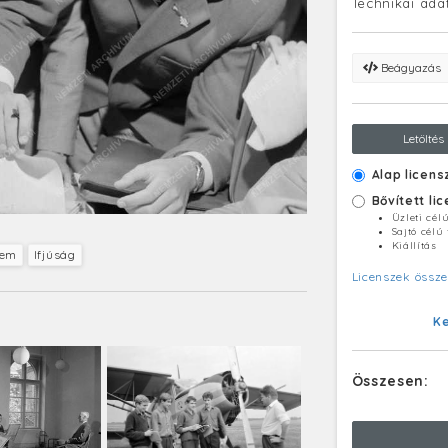
Technikai ada
Beágyazás
Letöltés
Alap licens
Bővített li
Üzleti cél
Sajtó célú
Kiállítás
tem
Ifjúság
Licenszek össze
K
Összesen: