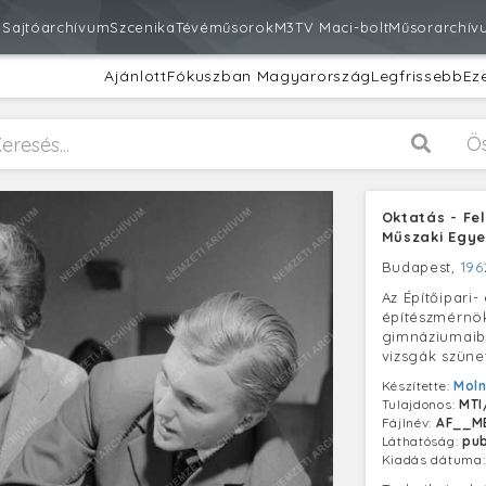
m
Sajtóarchívum
Szcenika
Tévéműsorok
M3
TV Maci-bolt
Műsorarchív
Ajánlott
Fókuszban Magyarország
Legfrissebb
Ez
Ö
Oktatás - Fel
Műszaki Egy
Budapest,
196
Az Építőipari
építészmérnök
gimnáziumaibó
vizsgák szüne
Készítette:
Moln
Tulajdonos:
MTI
Fájlnév:
AF__M
Láthatóság:
pub
Kiadás dátuma