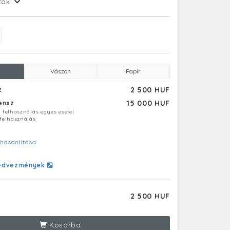
tok:
Vászon
Papír
2 500 HUF
z
15 000 HUF
censz
ú felhasználás egyes esetei
 felhasználás
hasonlítása
edvezmények
2 500 HUF
Kosárba