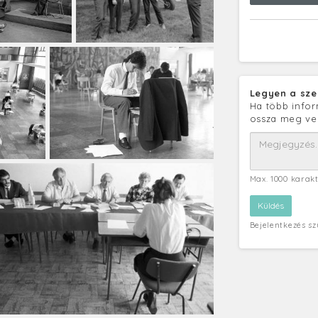
Legyen a sze
Ha több infor
ossza meg ve
Max. 1000 karak
Bejelentkezés s