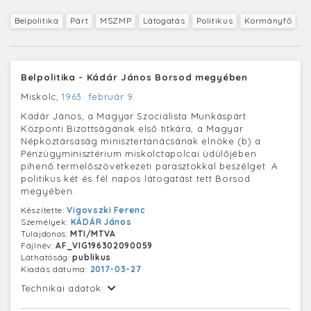
Belpolitika
Párt
MSZMP
Látogatás
Politikus
Kormányfő
Belpolitika - Kádár János Borsod megyében
Miskolc,
1963. február 9.
Kádár János, a Magyar Szocialista Munkáspárt
Központi Bizottságának első titkára, a Magyar
Népköztársaság minisztertanácsának elnöke (b) a
Pénzügyminisztérium miskolctapolcai üdülőjében
pihenő termelőszövetkezeti parasztokkal beszélget. A
politikus két és fél napos látogatást tett Borsod
megyében.
Készítette:
Vigovszki Ferenc
Személyek:
KÁDÁR János
Tulajdonos:
MTI/MTVA
Fájlnév:
AF_VIG196302090059
Láthatóság:
publikus
Kiadás dátuma:
2017-03-27
Technikai adatok: