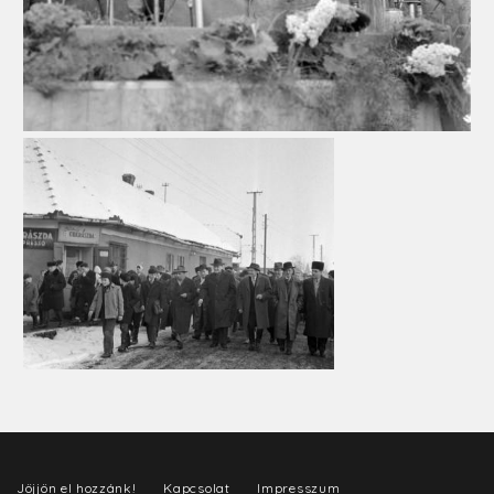
Jöjjön el hozzánk!
Kapcsolat
Impresszum