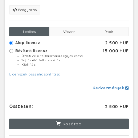
Beágyazás
Letöltés
Vászon
Papír
2 500 HUF
Alap licensz
15 000 HUF
Bővített licensz
Üzleti célú felhasználás egyes esetei
Sajtó célú felhasználás
Kiállítás
Licenszek összehasonlítása
Kedvezmények
Összesen:
2 500 HUF
Kosárba