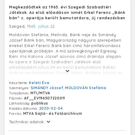
Megkezdődtek az 1965. évi Szegedi Szabadtéri
Játékok. Az első előadáson ismét Erkel Ferenc „Bánk
bán” c. operája került bemutatásra, új rendezésben
Szeged,
1965. július 22.
Moldován Stefánia, Melinda, Bánk neje és Simándy
József Bánk bán, Magyarország nagyura szerepében
énekel Erkel Ferenc Bánk bán című háromfelvonásos
operájának próbáján. A mű szövegkönyvét Egressy
Béni írta Katona József azonos című drámája alapján.
Az opera a Szegedi Szabadtéri Játékok első
előadásaként július 24-én kerül bemutatásra Békés
András rendezésében, Forrai Gábor díszletei között és
Márk Tivadar jelmezeiben.
Készítette:
Keleti Éva
Személyek:
SIMÁNDY József
,
MOLDOVÁN Stefánia
Tulajdonos:
MTI/MTVA
Fájlnév:
AF__EV196507220011
Láthatóság:
publikus
Kiadás dátuma:
2020-02-04
Forrás:
MTVA Sajtó- és Fotóarchívum
Technikai adatok: