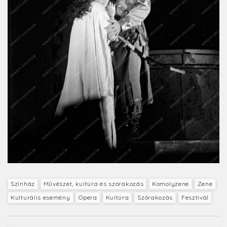
Színház
Művészet, kultúra és szórakozás
Komolyzene
Zene
Kulturális esemény
Opera
Kultúra
Szórakozás
Fesztivál