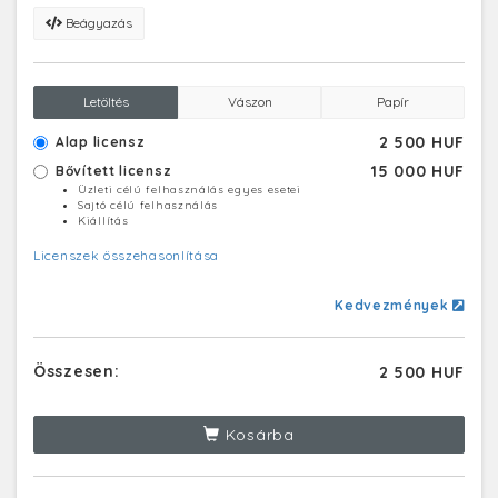
Beágyazás
Letöltés
Vászon
Papír
2 500 HUF
Alap licensz
15 000 HUF
Bővített licensz
Üzleti célú felhasználás egyes esetei
Sajtó célú felhasználás
Kiállítás
Licenszek összehasonlítása
Kedvezmények
Összesen:
2 500 HUF
Kosárba