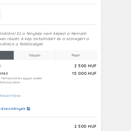
sználónk! Ez a fénykép nem képezi a Nemzeti
es részét. A kép tartalmáért és a szövegért a
vállalja a felelősséget.
Vászon
Papír
2 500 HUF
z
15 000 HUF
censz
ú felhasználás egyes esetei
 felhasználás
hasonlítása
edvezmények
2 500 HUF