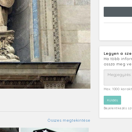
Legyen a sze
Ha több infor
ossza meg ve
Max. 1000 karak
Bejelentkezés s
Összes megtekintése