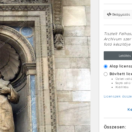
Beágyazás
Tisztelt Felha
Archívum szerv
fotó készítője 
Letöltés
Alap licens
Bővített li
Üzleti cél
Sajtó célú
Kiállítás
Licenszek össze
K
Összesen: