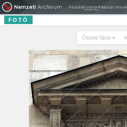
Nemzeti
Archívum
Főoldal
Fotótár
Rádióarchívu
FOTÓ
Összes típus