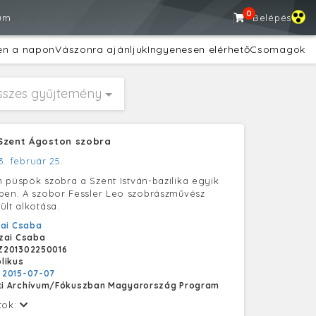
0
um
Belépés
en a napon
Vászonra ajánljuk
Ingyenesen elérhető
Csomagok
sszes gyűjtemény
Szent Ágoston szobra
3. február 25.
 püspök szobra a Szent István-bazilika egyik
ben. A szobor Fessler Leo szobrászművész
ült alkotása.
ai Csaba
zai Csaba
Z201302250016
likus
:
2015-07-07
i Archívum/Fókuszban Magyarország Program
tok: