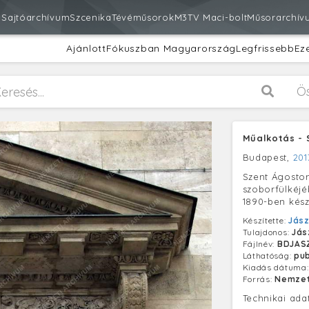
m
Sajtóarchívum
Szcenika
Tévéműsorok
M3
TV Maci-bolt
Műsorarchív
Ajánlott
Fókuszban Magyarország
Legfrissebb
Ez
Ö
Műalkotás - 
Budapest,
201
Szent Ágoston
szoborfülkéjé
1890-ben kész
Készítette:
Jász
Tulajdonos:
Jás
Fájlnév:
BDJAS
Láthatóság:
pub
Kiadás dátuma
Forrás:
Nemzet
Technikai ada