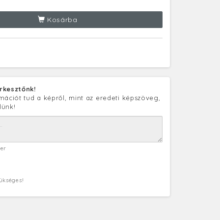
Kosárba
rkesztőnk!
mációt tud a képről, mint az eredeti képszöveg,
lünk!
ter
zükséges!