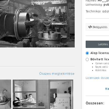
Fájlnév:
MF__Z
Láthatóság:
pub
Technikai ada
Beágyazás
Letöltés
Alap licens
Bővített li
Üzleti cél
Sajtó célú
Kiállítás
Összes megtekintése
Licenszek össze
K
Összesen: