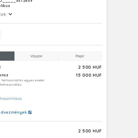
O_____5572659
likus
tok:
Vászon
Papír
2 500 HUF
z
15 000 HUF
censz
ú felhasználás egyes esetei
 felhasználás
hasonlítása
edvezmények
2 500 HUF