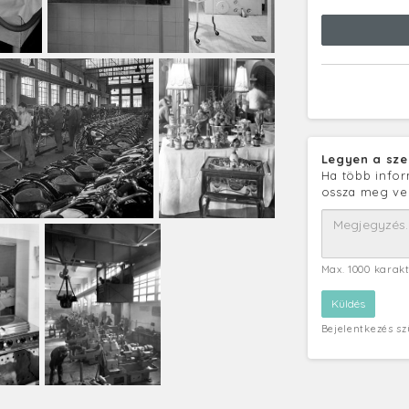
Legyen a sze
Ha több infor
ossza meg ve
Max. 1000 karak
Bejelentkezés s