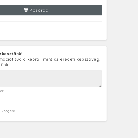
Kosárba
rkesztőnk!
mációt tud a képről, mint az eredeti képszöveg,
lünk!
ter
zükséges!