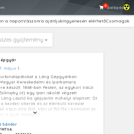
0
um
Belépés
en a napon
Vászonra ajánljuk
Ingyenesen elérhető
Csomagok
sszes gyűjtemény
Gépgyár
7. május 3.
 turbinalapátokat a Láng Gépgyárban.
a Magyar Kereskedelmi és Iparkamara
e készült. 1868-ban Pesten, az egykori Váczi
silinszky út) egy ipari iskolát végzett
Láng László kis gépjavító műhelyt alapított. Öt
a kezdeti sikerek és az élénkülő kereslet
 Váczi útra (XIII. Váci út 152-156.) költözött az
en a gyár megszűnt.
ő Sándor
/MTVA