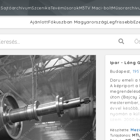
m
Sajtóarchívum
Szcenika
Tévéműsorok
M3
TV Maci-bolt
Műsorarchív
Ajánlott
Fókuszban Magyarország
Legfrissebb
Ez
Ö
Ipar - Láng 
Budapest,
195
Daru emeli a
A képriport 
megrendelésér
úton (Bajcsy Z
mesterember, 
évvel később, 
nyomán a külső
üzem. 2000-b
Készítette:
Mez
Tulajdonos:
MTI