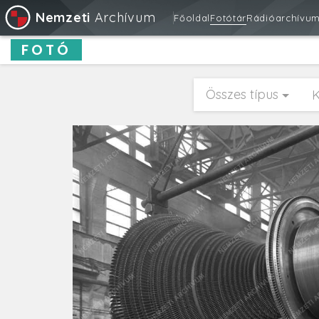
Nemzeti
Archívum
Főoldal
Fotótár
Rádióarchívu
FOTÓ
Összes típus