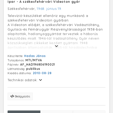
Ipar - A székesfehérvári Videoton gyár
Székesfehérvár,
1968. június 19.
Televízió-készüléket ellenőriz egy munkásnő a
székesfehérvári Videoton gyárban.
A Videoton elődjét, a székesfehérvári Vadásztöltény,
Gyutacs-és Fémárugyár Részvénytársaságot 1938-ban
alapították, hadianyaggyártást terveztek a háborús
készülődés miatt. 1946-tól Vadásztöltény Gyár néven
közszükségleti cikkeket kezdett gyártani. 1948.
áprilisában államosították, 1955-től híradástechnikai
eszközöket gyártott (először rádiókat, 1959-től
Készítette:
Hadas János
televíziókészülékeket is), neve VIDEOTON Rádió- és
Tulajdonos:
MTI/MTVA
Televíziógyárra változott. A nyolcvanas évek végétől
Fájlnév:
AF_HAD196806190021
Videoton Elektronikai Vállalatként működött, 1991-ben
Láthatóság:
publikus
felszámolták, privatizálták az új cég Videoton Holding
Kiadás dátuma:
2010-08-28
Rt. néven beszállítóként kezdte meg tevékenységét.
1994-től új gyártócsarnokok épültek, a cég egy sor
Technikai adatok:
multinacionális vállalattal - például IBM, Philips - lépett
együttműködésre.
Beágyazás