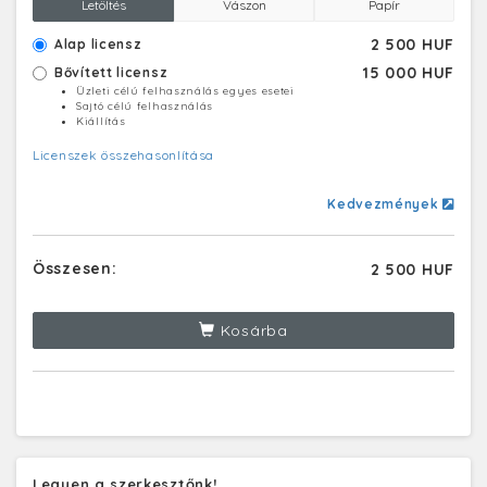
Letöltés
Vászon
Papír
2 500 HUF
Alap licensz
15 000 HUF
Bővített licensz
Üzleti célú felhasználás egyes esetei
Sajtó célú felhasználás
Kiállítás
Licenszek összehasonlítása
Kedvezmények
Összesen:
2 500 HUF
Kosárba
Legyen a szerkesztőnk!