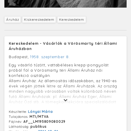
Áruház
Kiskereskedelem
Kereskedelem
Kereskedelem - Vásárlók a Vörösmarty téri Állami
Áruházban
Budapest,
1958. szeptember 8.
Egy vásárló tűzött, vattabéléses krepp-pongyolát
próbál föl a Vörösmarty téri Állami Áruház női
konfekció osztályán.
Állami Áruház: Az államosítás időszakában, az 1940-es
évek végén jöttek létre az Állami Áruházak. Az ország
minden nagyobb városában voltak különböző néven
futó Állami Áruházak: pl. Állami Áruház Eger, Állami
Áruház Ózd stb. A tömegkonfekcióra specializálódott
Állami Áruházak országos hálózata 1967-től Centrum
Készítette:
Lónyai Mária
Áruházak néven működött tovább.
Tulajdonos:
MTI/MTVA
Fájlnév:
AF__LM195809080029
Láthatóság:
publikus