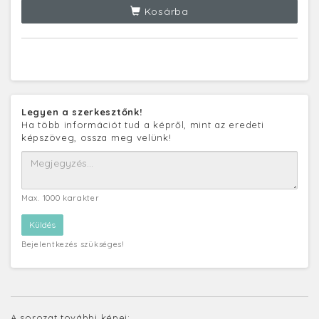
Kosárba
Legyen a szerkesztőnk!
Ha több információt tud a képről, mint az eredeti
képszöveg, ossza meg velünk!
Max. 1000 karakter
Bejelentkezés szükséges!
A sorozat további képei: