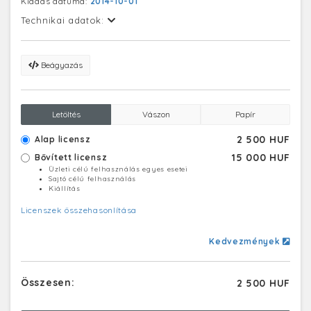
Kiadás dátuma:
2014-10-01
Technikai adatok:
Beágyazás
Letöltés
Vászon
Papír
2 500 HUF
Alap licensz
15 000 HUF
Bővített licensz
Üzleti célú felhasználás egyes esetei
Sajtó célú felhasználás
Kiállítás
Licenszek összehasonlítása
Kedvezmények
Összesen:
2 500 HUF