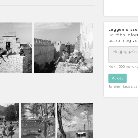
Legyen a sze
Ha több infor
ossza meg ve
Max. 1000 karak
Bejelentkezés s