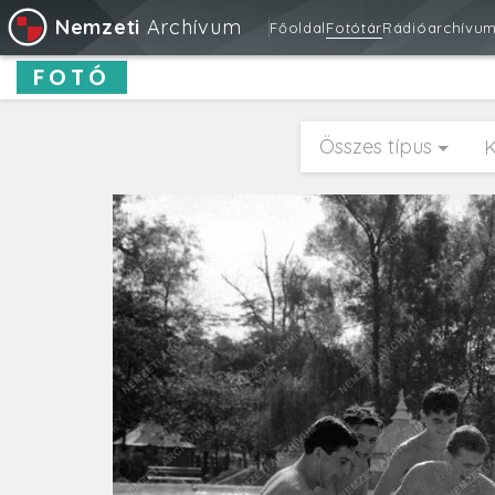
Nemzeti
Archívum
Főoldal
Fotótár
Rádióarchívu
FOTÓ
Összes típus