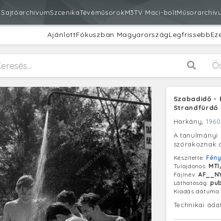
m
Sajtóarchívum
Szcenika
Tévéműsorok
M3
TV Maci-bolt
Műsorarchív
Ajánlott
Fókuszban Magyarország
Legfrissebb
Ez
Ö
Szabadidő - 
Strandfürdő
Harkány,
1960
A tanulmányi 
szórakoznak 
Készítette:
Fén
Tulajdonos:
MTI
Fájlnév:
AF__N
Láthatóság:
pub
Kiadás dátuma
Technikai ada