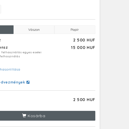
Vászon
Papír
2 500 HUF
z
15 000 HUF
censz
ú felhasználás egyes esetei
 felhasználás
hasonlítása
edvezmények
2 500 HUF
Kosárba