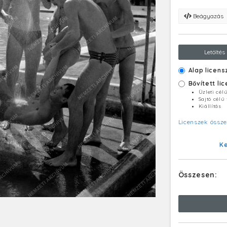
Beágyazás
Letöltés
Alap licens
Bővített li
Üzleti cél
Sajtó célú
Kiállítás
Licenszek össze
K
Összesen: