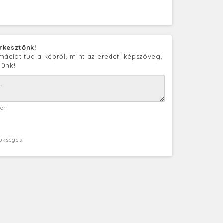
rkesztőnk!
mációt tud a képről, mint az eredeti képszöveg,
lünk!
ter
zükséges!