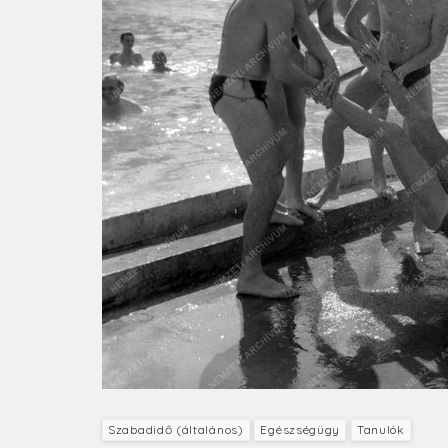
Szabadidő (általános)
Egészségügy
Tanulók