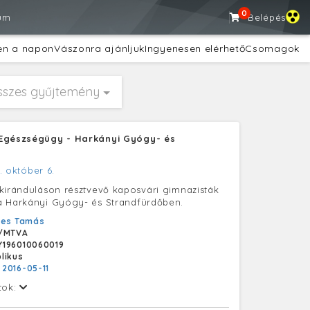
0
um
Belépés
en a napon
Vászonra ajánljuk
Ingyenesen elérhető
Csomagok
sszes gyűjtemény
Egészségügy - Harkányi Gyógy- és
. október 6.
kiránduláson résztvevő kaposvári gimnazisták
a Harkányi Gyógy- és Strandfürdőben.
yes Tamás
/MTVA
Y196010060019
likus
:
2016-05-11
tok: