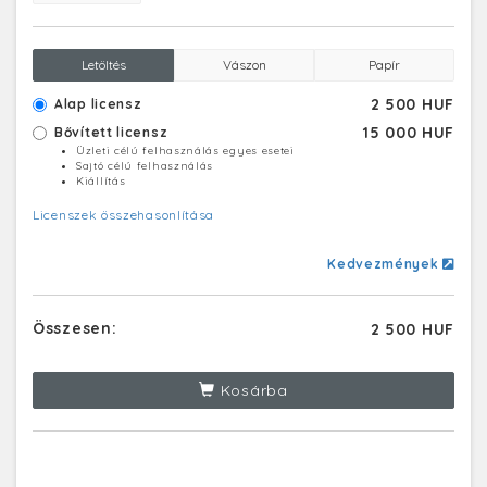
Letöltés
Vászon
Papír
2 500 HUF
Alap licensz
15 000 HUF
Bővített licensz
Üzleti célú felhasználás egyes esetei
Sajtó célú felhasználás
Kiállítás
Licenszek összehasonlítása
Kedvezmények
Összesen:
2 500 HUF
Kosárba