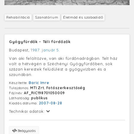
Rehabilitáció
Szanatórium
Életmód és szabadidő
Gyógyfürdők – Téli fürdőzők
Budapest,
1987. január 5.
Van aki felöltözve, van aki fürdőnadrágban. Telt ház
volt a hétvégén a Széchényi Gyógyfürdőben, sok
százan kerestek felüdülést a gyógyvízben és a
szaunában.
Készítette:
Baric Imre
Tulajdonos:
MTI Zrt. Fotószerkesztőség
Fájlnév:
AF_RIC198701050009
Láthatóság:
publikus
Kiadás dátuma:
2007-08-28
Technikai adatok:
Beágyazás