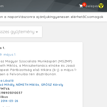
0
um
Belépés
en a napon
Vászonra ajánljuk
Ingyenesen elérhető
Csomagok
sszes gyűjtemény
 1.
9. május 1.
 az Magyar Szocialista Munkáspárt (MSZMP)
meth Miklós, a Minisztertanács elnöke és Jassó
pesti Pártbizottság első titkára (b-j) a május 1-
en a Felvonulási téri dísztribünön.
a László
só Mihály
,
NÉMETH Miklós
,
GRÓSZ Károly
/MTVA
L198905010037
likus
:
2014-03-26