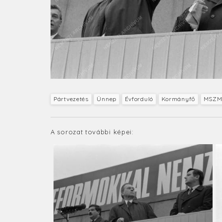
Pártvezetés
Ünnep
Évforduló
Kormányfő
MSZM
A sorozat további képei: