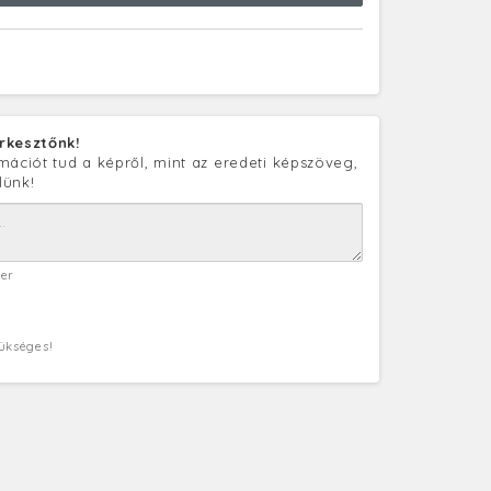
rkesztőnk!
mációt tud a képről, mint az eredeti képszöveg,
lünk!
ter
zükséges!