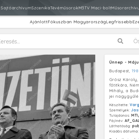
m
Sajtóarchívum
Szcenika
Tévéműsorok
M3
TV Maci-bolt
Műsorarchív
Ajánlott
Fókuszban Magyarország
Legfrissebb
Ez
Ö
Ünnep - Május
Budapest,
198
Grósz Károly,
főtitkára, Né
Mihály, a Buda
jei nagygyűlés
Készítette:
Varg
Személyek:
Jas
Tulajdonos:
MTI
Fájlnév:
AF_GA
Láthatóság:
pub
Kiadás dátuma