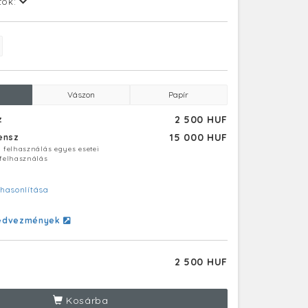
tok:
Vászon
Papír
2 500 HUF
z
15 000 HUF
censz
ú felhasználás egyes esetei
 felhasználás
hasonlítása
edvezmények
2 500 HUF
Kosárba