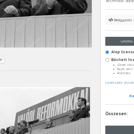
Technikai ada
Beágyazás
Letöltés
Alap licens
Bővített li
P
Üzleti cél
Sajtó célú
Kiállítás
Licenszek össze
K
Összesen: