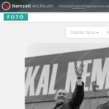
Nemzeti
Archívum
Főoldal
Fotótár
Rádióarchívu
FOTÓ
Összes típus