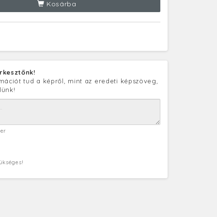
Kosárba
rkesztőnk!
mációt tud a képről, mint az eredeti képszöveg,
lünk!
ter
zükséges!