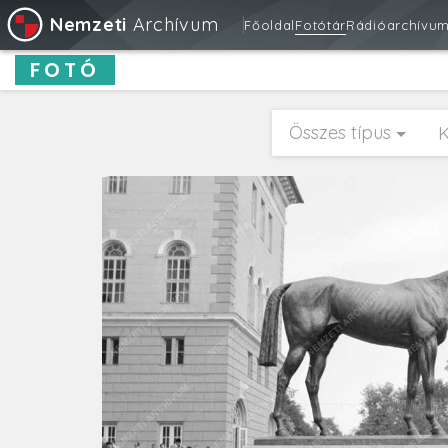
Nemzeti
Archívum
Főoldal
Fotótár
Rádióarchívu
FOTÓ
Összes típus