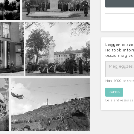
Legyen a sze
Ha több infor
ossza meg ve
Max. 1000 karak
Bejelentkezés s