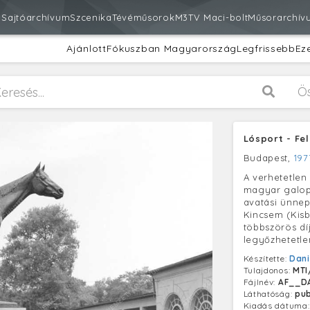
m
Sajtóarchívum
Szcenika
Tévéműsorok
M3
TV Maci-bolt
Műsorarchív
Ajánlott
Fókuszban Magyarország
Legfrissebb
Ez
Ö
Lósport - Fe
Budapest,
1977
A verhetetlen
magyar galop
avatási ünne
Kincsem (Kisbé
többszörös dí
legyőzhetetle
Készítette:
Dani
Tulajdonos:
MTI
Fájlnév:
AF__D
Láthatóság:
pub
Kiadás dátuma