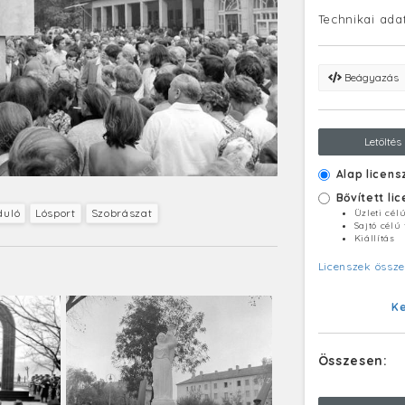
Technikai ada
Beágyazás
Letöltés
Alap licens
Bővített li
duló
Lósport
Szobrászat
Üzleti cél
Sajtó célú
Kiállítás
Licenszek össze
K
Összesen: