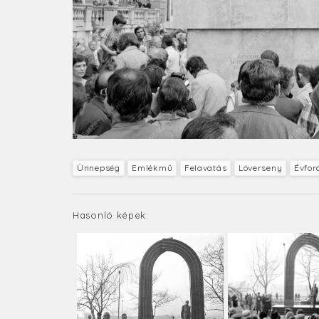
Ünnepség
Emlékmű
Felavatás
Lóverseny
Évfor
Hasonló képek: