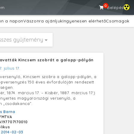
0
um
Belépés
en a napon
Vászonra ajánljuk
Ingyenesen elérhető
Csomagok
sszes gyűjtemény
lavatták Kincsem szobrát a galopp-pályán
. július 17.
 versenyló, Kincsem szobra a galopp-pályán, a
pversenyzés 150 éves évfordulóján rendezett
pségen.
r, 1874. március 17. – Kisbér, 1887. március 17.)
jnyertes magyarországi versenyló, a
n „csodakanca”.
s Barna
/MTVA
A197707170010
likus
:
2014-02-03