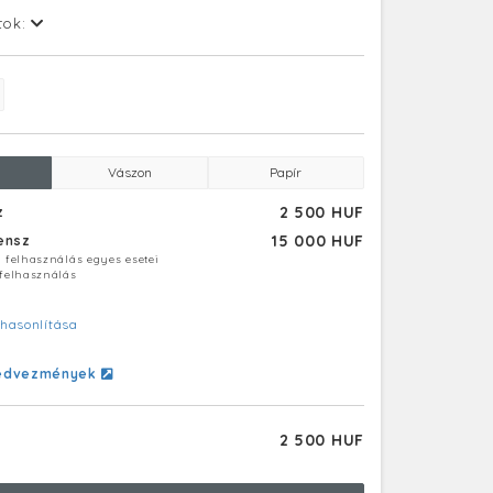
tok:
Vászon
Papír
2 500 HUF
z
15 000 HUF
censz
ú felhasználás egyes esetei
 felhasználás
hasonlítása
edvezmények
2 500 HUF