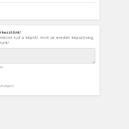
rkesztőnk!
mációt tud a képről, mint az eredeti képszöveg,
lünk!
ter
zükséges!