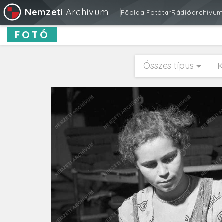
Nemzeti
Archívum
Főoldal
Fotótár
Rádióarchívu
FOTÓ
Összes típus