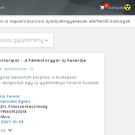
0
um
Belépés
en a napon
Vászonra ajánljuk
Ingyenesen elérhető
Csomagok
sszes gyűjtemény
útoripar - A Fémbútorgyár új heverője
6. szeptember 12.
gnes betanított kárpitos, a budapesti
 dolgozója egy új gyártmányú heverő huzatját
ács Ferenc
htenstein Ágnes
 Zrt. Fotószerkesztőség
195609120018
likus
:
2007-01-09
tok: