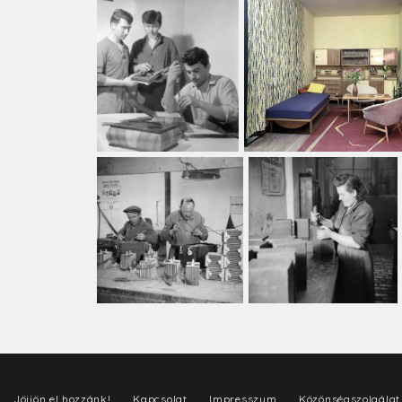
Jöjjön el hozzánk!
Kapcsolat
Impresszum
Közönségszolgálat