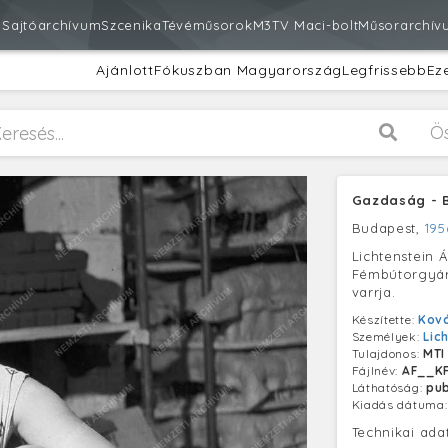
m
Sajtóarchívum
Szcenika
Tévéműsorok
M3
TV Maci-bolt
Műsorarchív
Ajánlott
Fókuszban Magyarország
Legfrissebb
Ez
Ö
Gazdaság - B
Budapest,
195
Lichtenstein Á
Fémbútorgyár
varrja.
Készítette:
Kov
Személyek:
Lic
Tulajdonos:
MTI
Fájlnév:
AF__KF
Láthatóság:
pub
Kiadás dátuma
Technikai ada