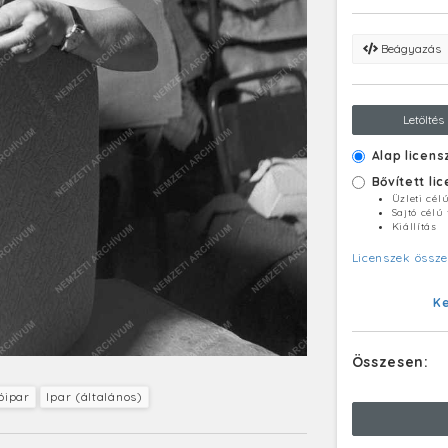
Beágyazás
Letöltés
Alap licens
Bővített li
Üzleti cél
Sajtó célú
Kiállítás
Licenszek össze
K
Összesen:
óipar
Ipar (általános)