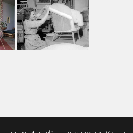
Tartalomkereskedelmi ÁSZF
Licenszek összehasonlítása
Felhas