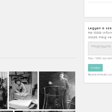
Legyen a sze
Ha több infor
ossza meg ve
Max. 1000 karak
Bejelentkezés s