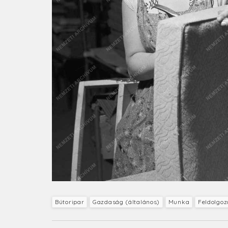
Bútoripar
Gazdaság (általános)
Munka
Feldolgoz