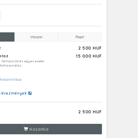
Vászon
Papír
2 500 HUF
z
15 000 HUF
censz
ú felhasználás egyes esetei
 felhasználás
hasonlítása
edvezmények
2 500 HUF
Kosárba