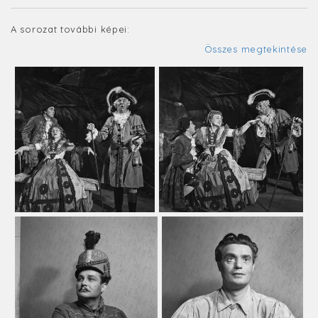
A sorozat további képei:
Összes megtekintése