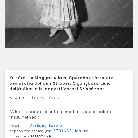
Kultúra - A Magyar Állami Operaház társulata
bemutatja Johann Strauss: Cigánybáró című
daljátékát a budapesti Városi Színházban
Budapest,
1950-es évek
(A kép feldolgozása folyamatban van, az adatok
frissülhetnek.)
Készítette:
Várkonyi László
Kapcsolódó személyek:
STRAUSS, Johann
Tulajdonos:
MTI/MTVA