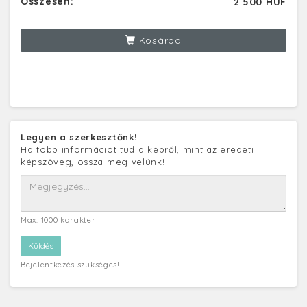
Összesen:
2 500 HUF
Kosárba
Legyen a szerkesztőnk!
Ha több információt tud a képről, mint az eredeti
képszöveg, ossza meg velünk!
Max. 1000 karakter
Bejelentkezés szükséges!