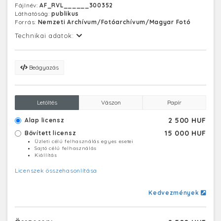
Fájlnév:
AF_RVL______300352
Láthatóság:
publikus
Forrás:
Nemzeti Archívum/Fotóarchívum/Magyar Fotó
Technikai adatok:
Beágyazás
Letöltés
Vászon
Papír
2 500 HUF
Alap licensz
15 000 HUF
Bővített licensz
Üzleti célú felhasználás egyes esetei
Sajtó célú felhasználás
Kiállítás
Licenszek összehasonlítása
Kedvezmények