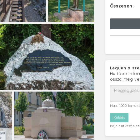
Összesen:
Legyen a sze
Ha több infor
ossza meg ve
Max. 1000 karak
Bejelentkezés s