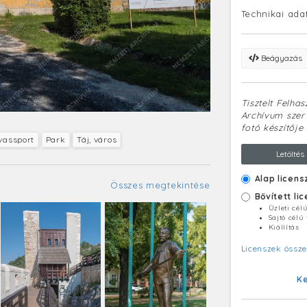
Technikai ada
Beágyazás
Tisztelt Felha
Archívum szerv
fotó készítője 
vassport
Park
Táj, város
Letöltés
Alap licens
Összes megtekintése
Bővített li
Üzleti cél
Sajtó célú
Kiállítás
Licenszek össze
K