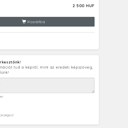
2 500 HUF
Kosárba
rkesztőnk!
mációt tud a képről, mint az eredeti képszöveg,
lünk!
ter
zükséges!