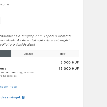
tok:
sználónk! Ez a fénykép nem képezi a Nemzeti
es részét. A kép tartalmáért és a szövegért a
vállalja a felelősséget.
Vászon
Papír
2 500 HUF
z
15 000 HUF
censz
ú felhasználás egyes esetei
 felhasználás
hasonlítása
edvezmények