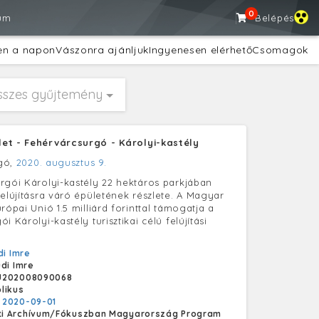
0
um
Belépés
en a napon
Vászonra ajánljuk
Ingyenesen elérhető
Csomagok
sszes gyűjtemény
et - Fehérvárcsurgó - Károlyi-kastély
gó,
2020. augusztus 9.
rgói Károlyi-kastély 22 hektáros parkjában
felújításra váró épületének részlete. A Magyar
rópai Unió 1.5 milliárd forinttal támogatja a
i Károlyi-kastély turisztikai célú felújítási
di Imre
udi Imre
U202008090068
likus
:
2020-09-01
i Archívum/Fókuszban Magyarország Program