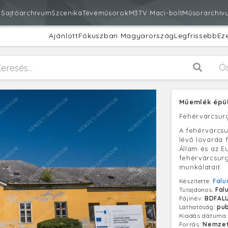
m
Sajtóarchívum
Szcenika
Tévéműsorok
M3
TV Maci-bolt
Műsorarchív
Ajánlott
Fókuszban Magyarország
Legfrissebb
Ez
Ö
Műemlék épül
Fehérvárcsur
A fehérvárcsu
lévő lovarda 
Állam és az Eu
fehérvárcsurgó
munkálatait.
Készítette:
Falu
Tulajdonos:
Fal
Fájlnév:
BDFAL
Láthatóság:
pub
Kiadás dátuma
Forrás:
Nemzet