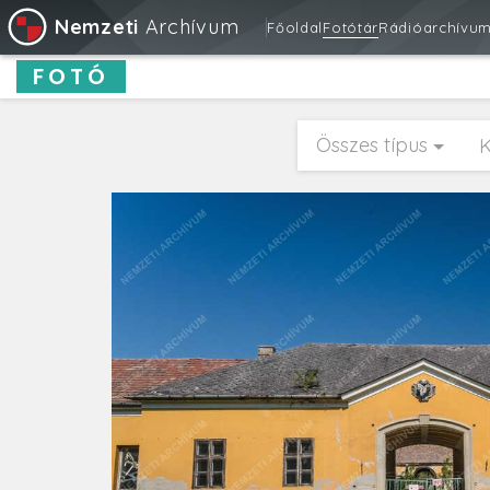
Nemzeti
Archívum
Főoldal
Fotótár
Rádióarchívu
FOTÓ
Összes típus