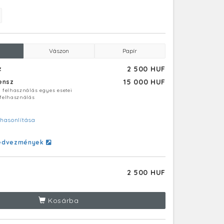
Vászon
Papír
2 500 HUF
z
15 000 HUF
censz
ú felhasználás egyes esetei
 felhasználás
hasonlítása
edvezmények
2 500 HUF
Kosárba