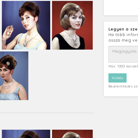
Legyen a sze
Ha több infor
ossza meg ve
Max. 1000 karak
Bejelentkezés s