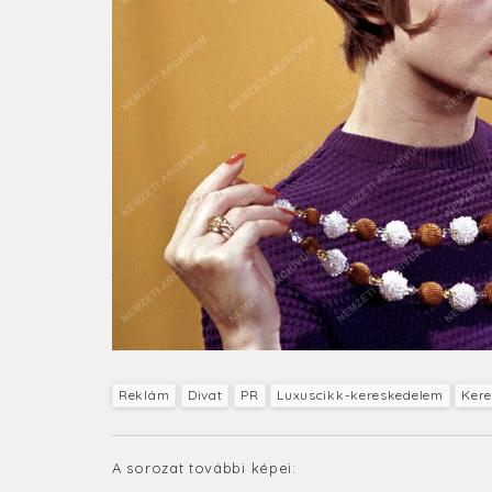
Reklám
Divat
PR
Luxuscikk-kereskedelem
Ker
A sorozat további képei: