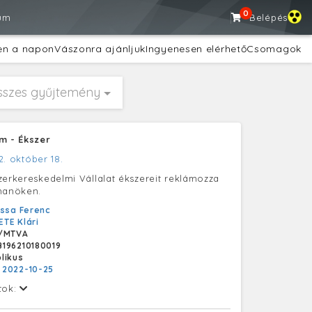
0
um
Belépés
en a napon
Vászonra ajánljuk
Ingyenesen elérhető
Csomagok
sszes gyűjtemény
m - Ékszer
2. október 18.
zerkereskedelmi Vállalat ékszereit reklámozza
manöken.
ssa Ferenc
ETE Klári
/MTVA
196210180019
likus
:
2022-10-25
tok: