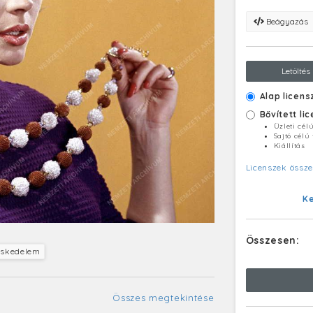
Beágyazás
Letöltés
Alap licens
Bővített li
Üzleti cél
Sajtó célú
Kiállítás
Licenszek össze
K
Összesen:
eskedelem
Összes megtekintése