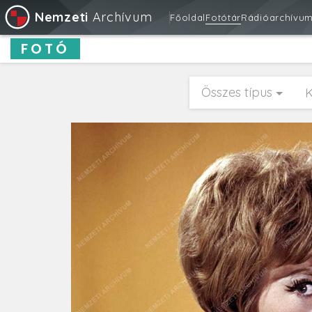
Nemzeti
Archívum
Főoldal
Fotótár
Rádióarchívu
FOTÓ
Összes típus