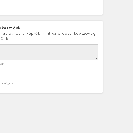
rkesztőnk!
mációt tud a képről, mint az eredeti képszöveg,
lünk!
ter
zükséges!