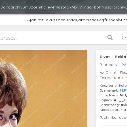
m
Sajtóarchívum
Szcenika
Tévéműsorok
M3
TV Maci-bolt
Műsorarchív
Ajánlott
Fókuszban Magyarország
Legfrissebb
Ez
Ö
Divat - Reklá
Budapest,
196
Az Óra és Éks
Fekete Klári 
Készítette:
Bala
Személyek:
FEK
Tulajdonos:
MTI
Fájlnév:
AC__FB
Láthatóság:
pub
Kiadás dátuma
Technikai ada