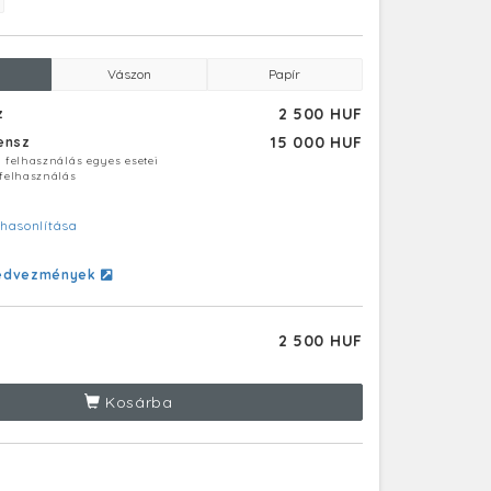
Vászon
Papír
2 500 HUF
z
15 000 HUF
censz
ú felhasználás egyes esetei
 felhasználás
hasonlítása
edvezmények
2 500 HUF
Kosárba