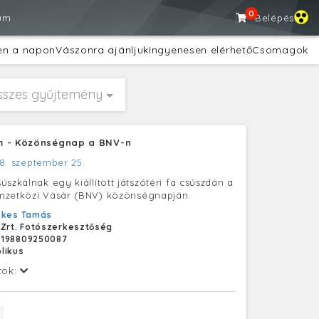
0
um
Belépés
en a napon
Vászonra ajánljuk
Ingyenesen elérhető
Csomagok
sszes gyűjtemény
m - Közönségnap a BNV-n
8. szeptember 25.
szkálnak egy kiállított játszótéri fa csúszdán a
mzetközi Vásár (BNV) közönségnapján.
ekes Tamás
 Zrt. Fotószerkesztőség
E198809250087
likus
tok: