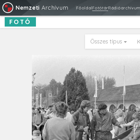
Nemzeti
Archívum
Főoldal
Fotótár
Rádióarchívu
FOTÓ
Összes típus