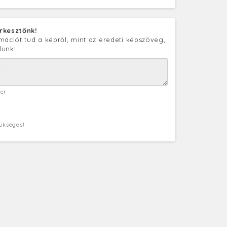
rkesztőnk!
mációt tud a képről, mint az eredeti képszöveg,
lünk!
ter
zükséges!