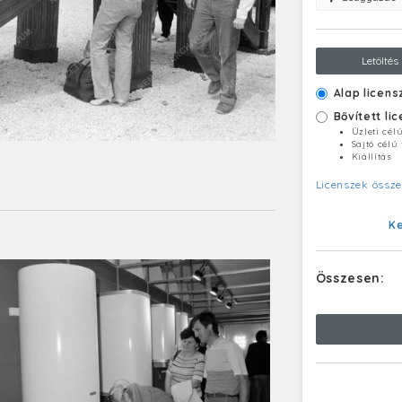
Letöltés
Alap licens
Bővített li
Üzleti cél
Sajtó célú
Kiállítás
Licenszek össze
K
Összesen: