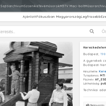
m
Sajtóarchívum
Szcenika
Tévéműsorok
M3
TV Maci-bolt
Műsorarchív
Ajánlott
Fókuszban Magyarország
Legfrissebb
Ez
Ö
Kereskedele
Budapest,
198
A gyerekek csú
Budapesti Ne
Készítette:
Ker
Tulajdonos:
MTI
Fájlnév:
AF_ES
Láthatóság:
pub
Technikai ada
Beágyazás