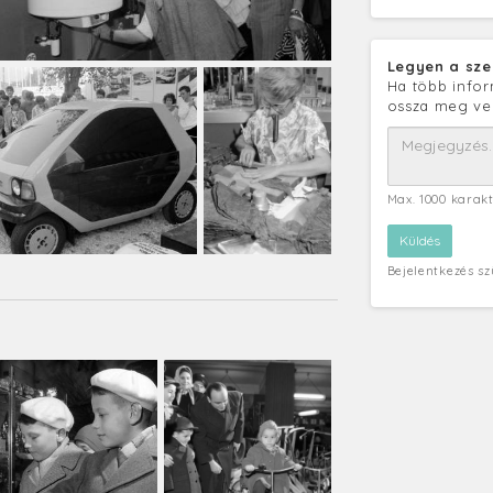
Legyen a sze
Ha több infor
ossza meg ve
Max. 1000 karak
Bejelentkezés s