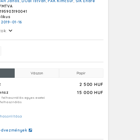
ÁR János
,
DOBI István
,
PAK Kimcsur
,
SÍK Endre
/MTVA
195903190041
likus
:
2019-01-16
tok:
Vászon
Papír
2 500 HUF
z
15 000 HUF
censz
ú felhasználás egyes esetei
 felhasználás
hasonlítása
edvezmények