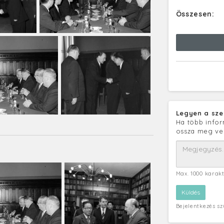
Összesen:
Legyen a sze
Ha több infor
ossza meg ve
Max. 1000 karak
Bejelentkezés s