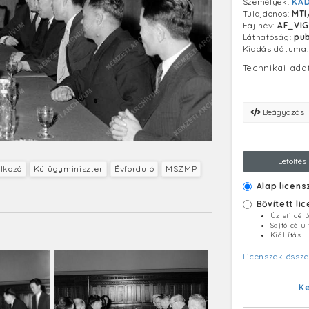
Személyek:
KÁD
Tulajdonos:
MTI
Fájlnév:
AF_VIG
Láthatóság:
pub
Kiadás dátuma
Technikai ada
Beágyazás
Letöltés
álkozó
Külügyminiszter
Évforduló
MSZMP
Alap licens
Bővített li
Üzleti cél
Sajtó célú
Kiállítás
Licenszek össze
K