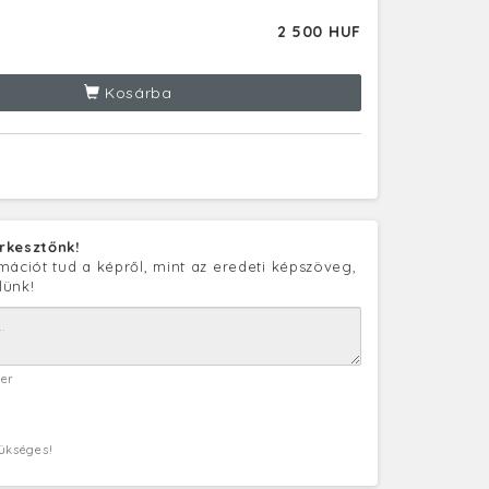
2 500 HUF
Kosárba
rkesztőnk!
mációt tud a képről, mint az eredeti képszöveg,
lünk!
ter
zükséges!