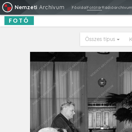
Nemzeti
Archívum
Főoldal
Fotótár
Rádióarchívu
FOTÓ
Összes típus