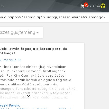
0
um
Belépés
en a napon
Vászonra ajánljuk
Ingyenesen elérhető
Csomagok
sszes gyűjtemény
 Dobi István fogadja a koreai párt- és
öttséget
9. március 19.
az Elnöki Tanács elnöke (b3) hivatalában
reai Munkapárt Központi Bizottságának
ét, Pak Kim Csurt (j4) és a vezetésével
tózkodó észak-koreai delegáció tagjait. A
emokratikus Köztársaság párt- és
tsége a Tanácsköztársaság kikiáltásának 40.
lkalmából érkezett hazánkba. A találkozón
l részt vett többek közt Kádár János, az
 titkára (b2) és dr. Sík Endre külügyminiszter
vszki Ferenc