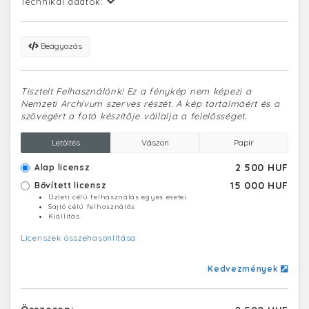
Technikai adatok:
Beágyazás
Tisztelt Felhasználónk! Ez a fénykép nem képezi a
Nemzeti Archívum szerves részét. A kép tartalmáért és a
szövegért a fotó készítője vállalja a felelősséget.
Letöltés
Vászon
Papír
2 500 HUF
Alap licensz
15 000 HUF
Bővített licensz
Üzleti célú felhasználás egyes esetei
Sajtó célú felhasználás
Kiállítás
Licenszek összehasonlítása
Kedvezmények