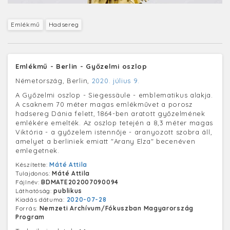
Emlékmű
Hadsereg
Emlékmű - Berlin - Győzelmi oszlop
Németország, Berlin,
2020. július 9.
A Győzelmi oszlop - Siegessäule - emblematikus alakja.
A csaknem 70 méter magas emlékművet a porosz
hadsereg Dánia felett, 1864-ben aratott győzelmének
emlékére emelték. Az oszlop tetején a 8,3 méter magas
Viktória - a győzelem istennője - aranyozott szobra áll,
amelyet a berliniek emiatt "Arany Elza" becenéven
emlegetnek.
Készítette:
Máté Attila
Tulajdonos:
Máté Attila
Fájlnév:
BDMATE202007090094
Láthatóság:
publikus
Kiadás dátuma:
2020-07-28
Forrás:
Nemzeti Archívum/Fókuszban Magyarország
Program