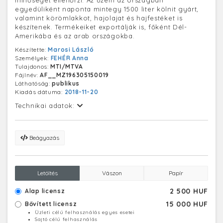
minőségét ellenőrzi. Az üzem az országban
egyedüliként naponta mintegy 1500 liter kölnit gyárt,
valamint körömlakkot, hajolajat és hajfestéket is
készítenek. Termékeiket exportálják is, főként Dél-
Amerikába és az arab országokba.
Készítette:
Marosi László
Személyek:
FEHÉR Anna
Tulajdonos:
MTI/MTVA
Fájlnév:
AF__MZ196305150019
Láthatóság:
publikus
Kiadás dátuma:
2018-11-20
Technikai adatok:
Beágyazás
Letöltés
Vászon
Papír
2 500 HUF
Alap licensz
15 000 HUF
Bővített licensz
Üzleti célú felhasználás egyes esetei
Sajtó célú felhasználás