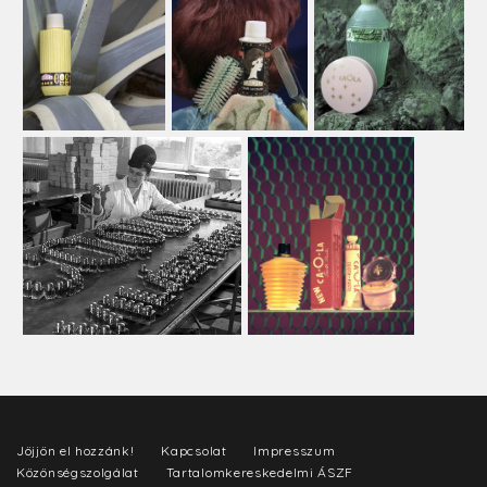
Jöjjön el hozzánk!
Kapcsolat
Impresszum
Közönségszolgálat
Tartalomkereskedelmi ÁSZF