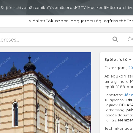
m
Sajtóarchívum
Szcenika
Tévéműsorok
M3
TV Maci-bolt
Műsorarchív
Ajánlott
Fókuszban Magyarország
Legfrissebb
Ez
Ö
Épületfotó -
Esztergom,
20
Az egykori zs
amely ma a M
épült 1888-ba
Készítette:
Jász
Tulajdonos:
Jás
Fájlnév:
BDJAS
Láthatóság:
pub
Kiadás dátuma
Forrás:
Nemzet
Technikai ada