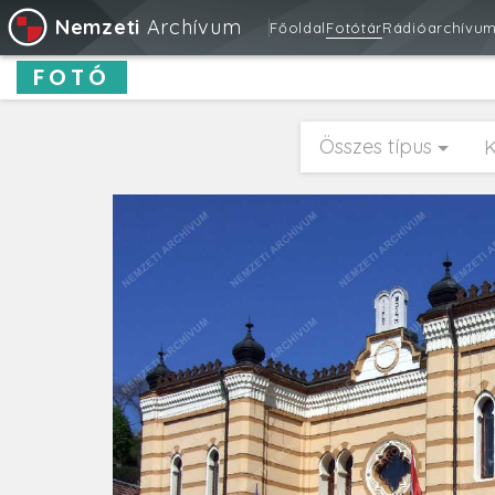
Nemzeti
Archívum
Főoldal
Fotótár
Rádióarchívu
FOTÓ
Összes típus