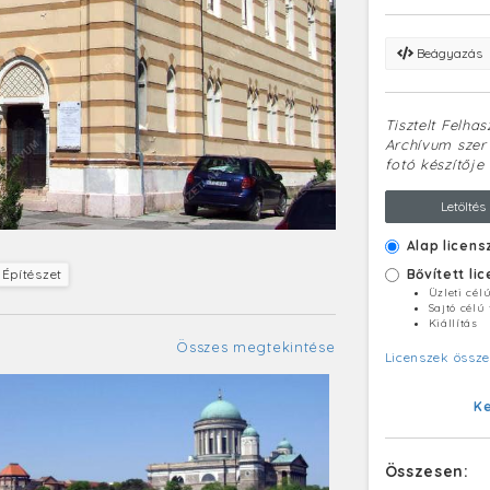
Beágyazás
Tisztelt Felha
Archívum szerv
fotó készítője 
Letöltés
Alap licens
Bővített li
Építészet
Üzleti cél
Sajtó célú
Kiállítás
Összes megtekintése
Licenszek össze
K
Összesen: