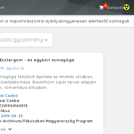
0
um
Belépés
en a napon
Vászonra ajánljuk
Ingyenesen elérhető
Csomagok
sszes gyűjtemény
 Esztergom - Az egykori zsinagóga
19. április 16.
inagóga felújított épülete az Imaház utcában,
űvelődés Háza. Baumhorn Lipót tervei alapján
n, romantikus stílusban.
ai Csaba
zai Csaba
Z201904160015
likus
:
2019-04-25
i Archívum/Fókuszban Magyarország Program
tok: