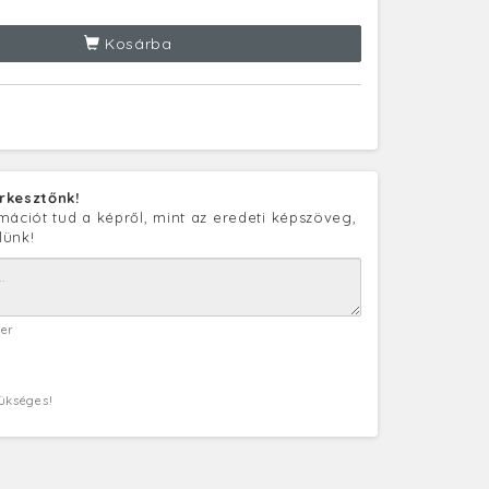
Kosárba
rkesztőnk!
mációt tud a képről, mint az eredeti képszöveg,
lünk!
ter
zükséges!