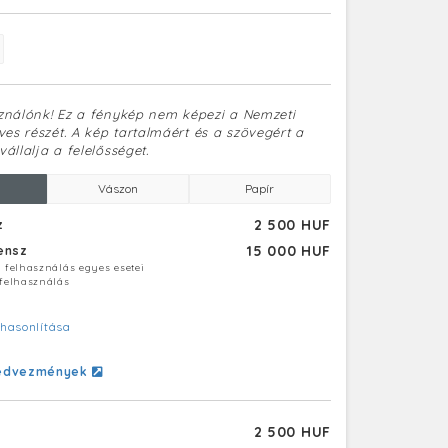
sználónk! Ez a fénykép nem képezi a Nemzeti
es részét. A kép tartalmáért és a szövegért a
vállalja a felelősséget.
Vászon
Papír
2 500 HUF
z
15 000 HUF
censz
ú felhasználás egyes esetei
 felhasználás
hasonlítása
edvezmények
2 500 HUF