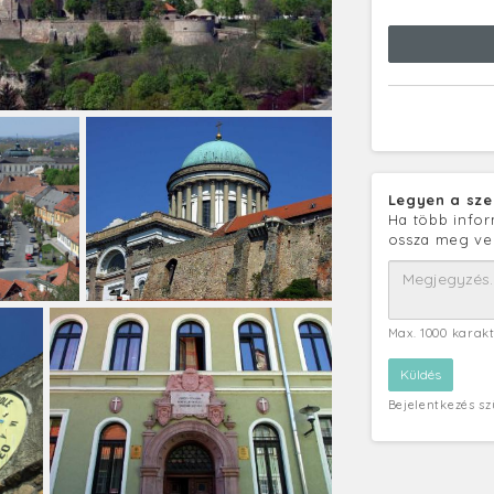
Legyen a sze
Ha több infor
ossza meg ve
Max. 1000 karak
Bejelentkezés s