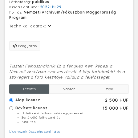
Láthatóság:
publikus
természeti területek törzskönyvébe.
Kiadás dátuma:
2022-11-29
Forrás:
Nemzeti Archívum/Fókuszban Magyarország
Program
Technikai adatok:
Beágyazás
Tisztelt Felhasználónk! Ez a fénykép nem képezi a
Nemzeti Archívum szerves részét. A kép tartalmáért és a
szövegért a fotó készítője vállalja a felelősséget.
Letöltés
Vászon
Papír
2 500 HUF
Alap licensz
15 000 HUF
Bővített licensz
Üzleti célú felhasználás egyes esetei
Sajtó célú felhasználás
Kiállítás
Licenszek összehasonlítása