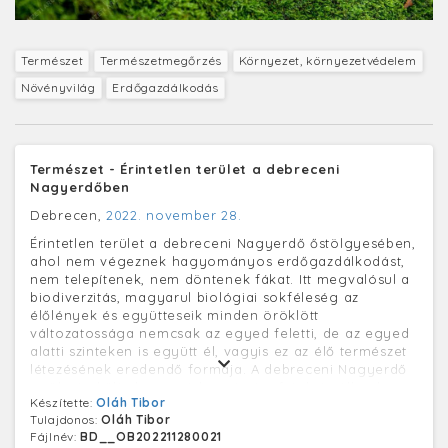
Természet
Természetmegőrzés
Környezet, környezetvédelem
Növényvilág
Erdőgazdálkodás
Természet - Érintetlen terület a debreceni
Nagyerdőben
Debrecen,
2022. november 28.
Érintetlen terület a debreceni Nagyerdő őstölgyesében,
ahol nem végeznek hagyományos erdőgazdálkodást,
nem telepítenek, nem döntenek fákat. Itt megvalósul a
biodiverzitás, magyarul biológiai sokféleség az
élőlények és együtteseik minden öröklött
változatossága nemcsak az egyed feletti, de az egyed
alatti szinteken is együtt él, vagyis ez az élő természet
létezésének eredendő formája. A debreceni Nagyerdő
területén különleges védett növényfajok és állatok
Készítette:
Oláh Tibor
élnek, nevét hatalmas, 100–120 éves fáiról kapta. Az
Tulajdonos:
Oláh Tibor
erdőt a 18. században parkká nyilvánították, majd 1939
Fájlnév:
BD__OB202211280021
október 10-én egyes sorszámmal jegyezték be a védett