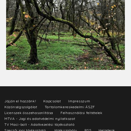
Jöjjön el hozzánk!
Kapcsolat
Impresszum
Közönségszolgálat
Tartalomkereskedelmi ÁSZF
Licenszek összehasonlítása
Felhasználási feltételek
MTVA - Jogi és adatvédelmi nyilatkozat
TV Maci-bolt - Adatkezelési tájékoztató
Szerzői jogi tájékoztató
Játékszabály
RSS
Helpdesk