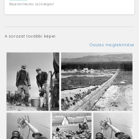
Bejelentkezés szükséges!
A sorozat további képei:
Összes megtekintése