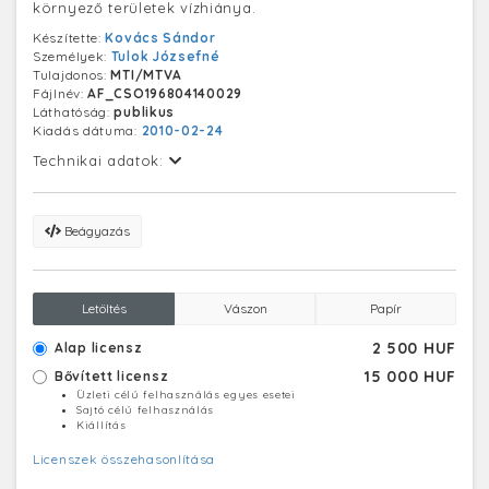
környező területek vízhiánya.
Készítette:
Kovács Sándor
Személyek:
Tulok Józsefné
Tulajdonos:
MTI/MTVA
Fájlnév:
AF_CSO196804140029
Láthatóság:
publikus
Kiadás dátuma:
2010-02-24
Technikai adatok:
Beágyazás
Letöltés
Vászon
Papír
2 500 HUF
Alap licensz
15 000 HUF
Bővített licensz
Üzleti célú felhasználás egyes esetei
Sajtó célú felhasználás
Kiállítás
Licenszek összehasonlítása