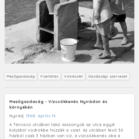
Mezőgazdaság
Vízellátás
Vízkészlet
Gazdasági szervezet
Mezőgazdaság - Vízcsökkenés Nyirádon és
környékén
Nyirád,
1968. április 14.
A Táncsics utcában lakó asszonyok az utca egyik
kútjából vödrökbe húzzák a vizet. Az utcában lévő 30
házból csak 3 házban van víz, a vízcsökkenés oka a