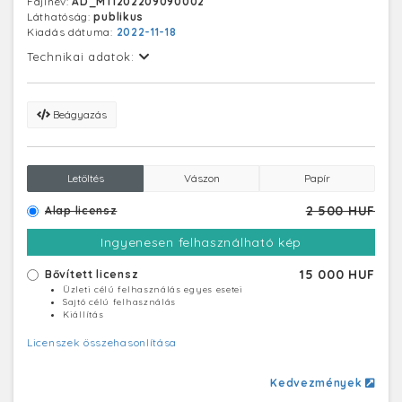
Fájlnév:
AD_MTI202209090002
Láthatóság:
publikus
Kiadás dátuma:
2022-11-18
Technikai adatok:
Beágyazás
Letöltés
Vászon
Papír
2 500 HUF
Alap licensz
Ingyenesen felhasználható kép
15 000 HUF
Bővített licensz
Üzleti célú felhasználás egyes esetei
Sajtó célú felhasználás
Kiállítás
Licenszek összehasonlítása
Kedvezmények