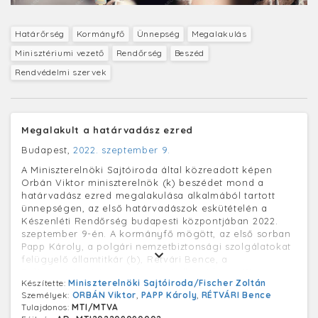
Határőrség
Kormányfő
Ünnepség
Megalakulás
Minisztériumi vezető
Rendőrség
Beszéd
Rendvédelmi szervek
Megalakult a határvadász ezred
Budapest,
2022. szeptember 9.
A Miniszterelnöki Sajtóiroda által közreadott képen
Orbán Viktor miniszterelnök (k) beszédet mond a
határvadász ezred megalakulása alkalmából tartott
ünnepségen, az első határvadászok eskütételén a
Készenléti Rendőrség budapesti központjában 2022.
szeptember 9-én. A kormányfő mögött, az első sorban
Papp Károly, a polgári nemzetbiztonsági szolgálatokat
felügyelő államtitkár (b), Rétvári Bence, a
Belügyminisztérium parlamenti államtitkára (j2).
Készítette:
Miniszterelnöki Sajtóiroda/Fischer Zoltán
Személyek:
ORBÁN Viktor
,
PAPP Károly
,
RÉTVÁRI Bence
Tulajdonos:
MTI/MTVA