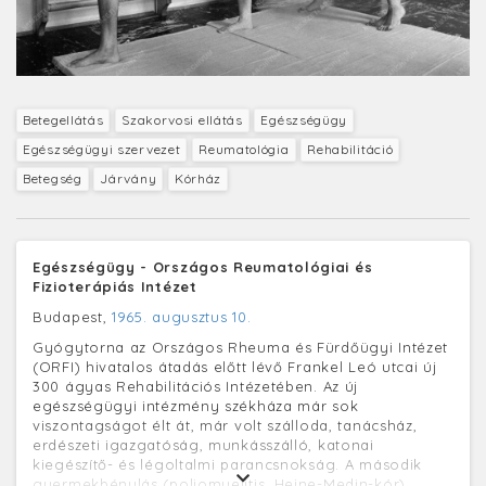
Betegellátás
Szakorvosi ellátás
Egészségügy
Egészségügyi szervezet
Reumatológia
Rehabilitáció
Betegség
Járvány
Kórház
Egészségügy - Országos Reumatológiai és
Fizioterápiás Intézet
Budapest,
1965. augusztus 10.
Gyógytorna az Országos Rheuma és Fürdőügyi Intézet
(ORFI) hivatalos átadás előtt lévő Frankel Leó utcai új
300 ágyas Rehabilitációs Intézetében. Az új
egészségügyi intézmény székháza már sok
viszontagságot élt át, már volt szálloda, tanácsház,
erdészeti igazgatóság, munkásszálló, katonai
kiegészítő- és légoltalmi parancsnokság. A második
gyermekbénulás (poliomyelitis, Heine-Medin-kór)