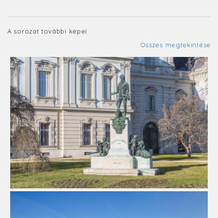
A sorozat további képei:
Összes megtekintése