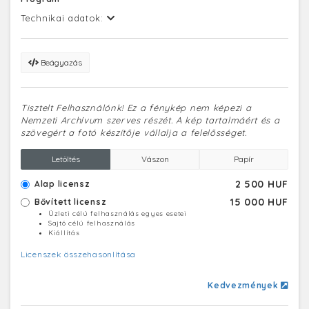
Technikai adatok:
Beágyazás
Tisztelt Felhasználónk! Ez a fénykép nem képezi a
Nemzeti Archívum szerves részét. A kép tartalmáért és a
szövegért a fotó készítője vállalja a felelősséget.
Letöltés
Vászon
Papír
2 500 HUF
Alap licensz
15 000 HUF
Bővített licensz
Üzleti célú felhasználás egyes esetei
Sajtó célú felhasználás
Kiállítás
Licenszek összehasonlítása
Kedvezmények