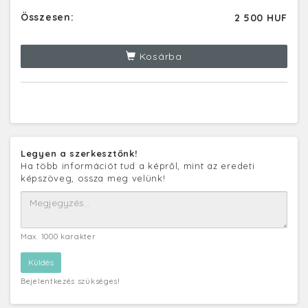
Összesen:
2 500 HUF
Kosárba
Legyen a szerkesztőnk!
Ha több információt tud a képről, mint az eredeti
képszöveg, ossza meg velünk!
Max. 1000 karakter
Bejelentkezés szükséges!