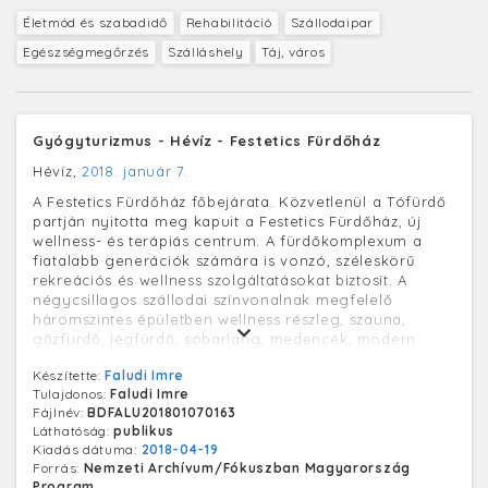
Életmód és szabadidő
Rehabilitáció
Szállodaipar
Egészségmegőrzés
Szálláshely
Táj, város
Gyógyturizmus - Hévíz - Festetics Fürdőház
Hévíz,
2018. január 7.
A Festetics Fürdőház főbejárata. Közvetlenül a Tófürdő
partján nyitotta meg kapuit a Festetics Fürdőház, új
wellness- és terápiás centrum. A fürdőkomplexum a
fiatalabb generációk számára is vonzó, széleskörű
rekreációs és wellness szolgáltatásokat biztosít. A
négycsillagos szállodai színvonalnak megfelelő
háromszintes épületben wellness részleg, szauna,
gőzfürdő, jégfürdő, sóbarlang, medencék, modern
terápiás és szépészeti részleg, hidroterápia, masszázs,
Készítette:
Faludi Imre
szépségszalon, iszapkezelők és mozgásterápia várja az
Tulajdonos:
Faludi Imre
ide látogatókat.
Fájlnév:
BDFALU201801070163
Láthatóság:
publikus
Kiadás dátuma:
2018-04-19
Forrás:
Nemzeti Archívum/Fókuszban Magyarország
Program