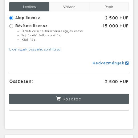
Letöltés
Vászon
Papír
2 500 HUF
Alap licensz
15 000 HUF
Bővített licensz
Üzleti célú felhasználás egyes esetei
Sajtó célú felhasználás
Kiállítás
Licenszek összehasonlítása
Kedvezmények
Összesen:
2 500 HUF
Kosárba