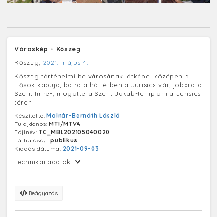
Városkép - Kőszeg
Kőszeg,
2021. május 4.
Kőszeg történelmi belvárosának látképe: középen a
Hősök kapuja, balra a háttérben a Jurisics-vár, jobbra a
Szent Imre-, mögötte a Szent Jakab-templom a Jurisics
téren.
Készítette:
Molnár-Bernáth László
Tulajdonos:
MTI/MTVA
Fájlnév:
TC_MBL202105040020
Láthatóság:
publikus
Kiadás dátuma:
2021-09-03
Technikai adatok:
Beágyazás