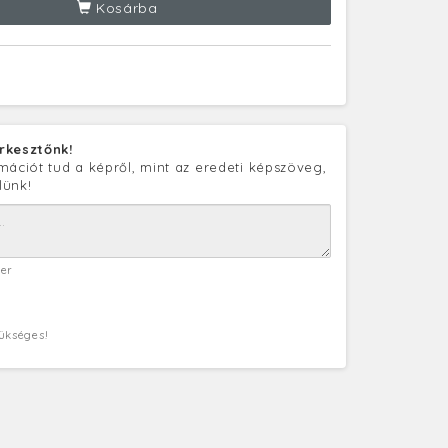
Kosárba
rkesztőnk!
mációt tud a képről, mint az eredeti képszöveg,
lünk!
ter
zükséges!