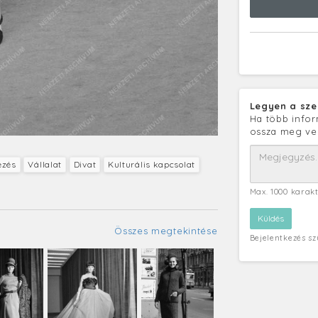
Legyen a sze
Ha több infor
ossza meg ve
ezés
Vállalat
Divat
Kulturális kapcsolat
Max. 1000 karak
Összes megtekintése
Bejelentkezés s