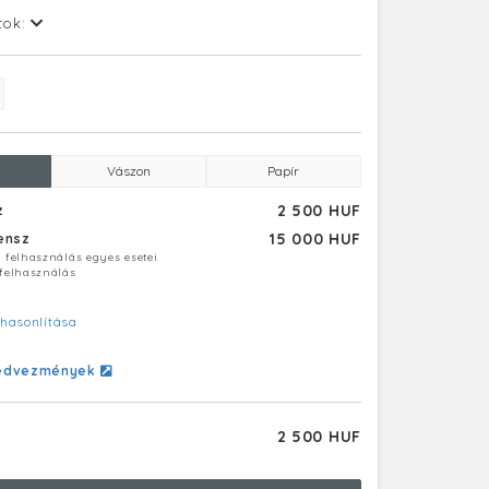
tok:
Vászon
Papír
2 500 HUF
z
15 000 HUF
censz
ú felhasználás egyes esetei
 felhasználás
hasonlítása
edvezmények
2 500 HUF