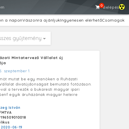
0
um
Belépés
en a napon
Vászonra ajánljuk
Ingyenesen elérhető
Csomagok
sszes gyűjtemény
ázati Mintatervező Vállalat új
ója
5. szeptember 1.
möt mutat be egy manöken a Ruházati
Vállalat divatújdonságait bemutató fotózáson.
ióval a tervezők a bukaresti magyar ipari
s Genf egyik áruházának magyar heteire
zeg István
/MTVA
196509010018
likus
:
2020-06-19