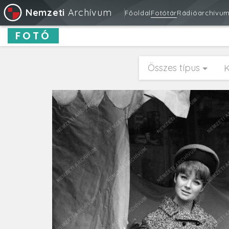
Nemzeti
Archívum
Főoldal
Fotótár
Rádióarchívu
FOTÓ
Összes típus