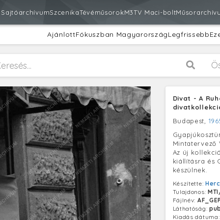
m
Sajtóarchívum
Szcenika
Tévéműsorok
M3
TV Maci-bolt
Műsorarchív
Ajánlott
Fókuszban Magyarország
Legfrissebb
Ez
Ö
Divat - A Ruh
divatkollekci
Budapest,
196
Gyapjúkosztü
Mintatervező 
Az új kollekc
kiállításra é
készülnek.
Készítette:
Herc
Tulajdonos:
MTI
Fájlnév:
AF_GEP
Láthatóság:
pub
Kiadás dátuma