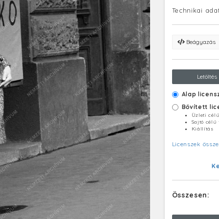
Technikai ada
Beágyazás
Letöltés
Alap licens
Bővített li
Üzleti cél
Sajtó célú
Kiállítás
Licenszek össze
K
Összesen: