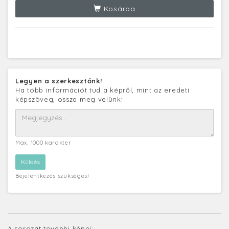
Kosárba
Legyen a szerkesztőnk!
Ha több információt tud a képről, mint az eredeti
képszöveg, ossza meg velünk!
Max. 1000 karakter
Bejelentkezés szükséges!
A sorozat további képei: