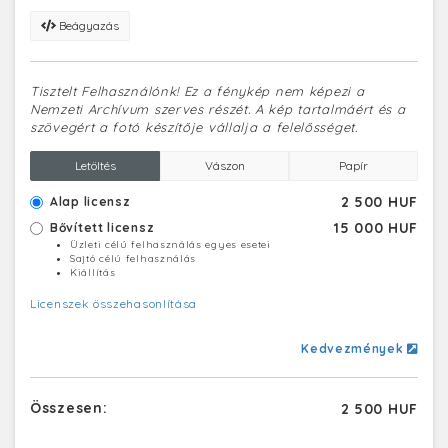
Beágyazás
Tisztelt Felhasználónk! Ez a fénykép nem képezi a
Nemzeti Archívum szerves részét. A kép tartalmáért és a
szövegért a fotó készítője vállalja a felelősséget.
Letöltés
Vászon
Papír
2 500 HUF
Alap licensz
15 000 HUF
Bővített licensz
Üzleti célú felhasználás egyes esetei
Sajtó célú felhasználás
Kiállítás
Licenszek összehasonlítása
Kedvezmények
Összesen:
2 500 HUF