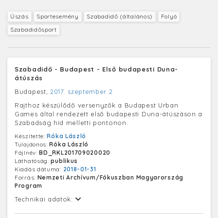
Úszás
Sportesemény
Szabadidő (általános)
Folyó
Szabadidősport
Szabadidő - Budapest - Első budapesti Duna-
átúszás
Budapest,
2017. szeptember 2.
Rajthoz készülődő versenyzők a Budapest Urban
Games által rendezett első budapesti Duna-átúszáson a
Szabadság híd melletti pontonon.
Készítette:
Róka László
Tulajdonos:
Róka László
Fájlnév:
BD_RKL201709020020
Láthatóság:
publikus
Kiadás dátuma:
2018-01-31
Forrás:
Nemzeti Archívum/Fókuszban Magyarország
Program
Technikai adatok: