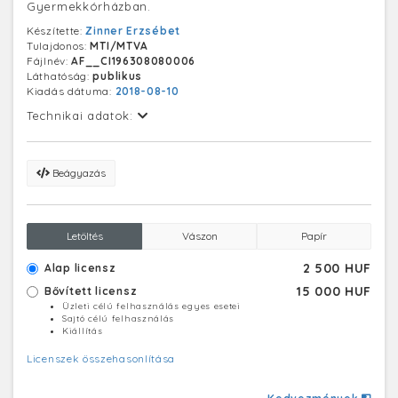
Gyermekkórházban.
Készítette:
Zinner Erzsébet
Tulajdonos:
MTI/MTVA
Fájlnév:
AF__CI196308080006
Láthatóság:
publikus
Kiadás dátuma:
2018-08-10
Technikai adatok:
Beágyazás
Letöltés
Vászon
Papír
2 500 HUF
Alap licensz
15 000 HUF
Bővített licensz
Üzleti célú felhasználás egyes esetei
Sajtó célú felhasználás
Kiállítás
Licenszek összehasonlítása