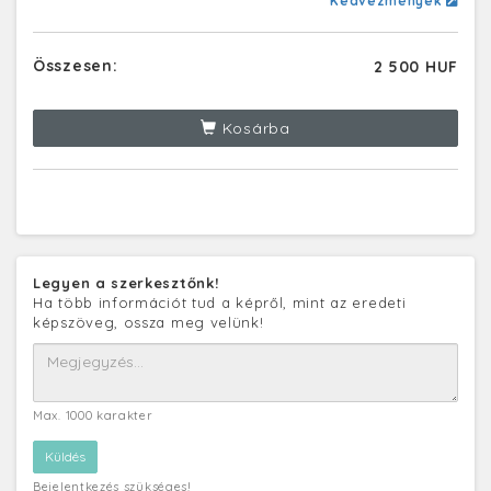
Kedvezmények
Összesen:
2 500 HUF
Kosárba
Legyen a szerkesztőnk!
Ha több információt tud a képről, mint az eredeti
képszöveg, ossza meg velünk!
Max. 1000 karakter
Bejelentkezés szükséges!