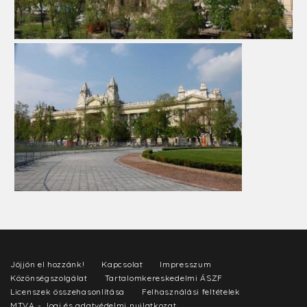
Jöjjön el hozzánk!
Kapcsolat
Impresszum
Közönségszolgálat
Tartalomkereskedelmi ÁSZF
Licenszek összehasonlítása
Felhasználási feltételek
MTVA - Jogi és adatvédelmi nyilatkozat