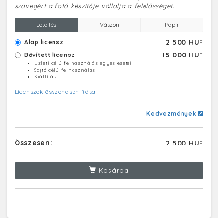
szövegért a fotó készítője vállalja a felelősséget.
Letöltés
Vászon
Papír
2 500 HUF
Alap licensz
15 000 HUF
Bővített licensz
Üzleti célú felhasználás egyes esetei
Sajtó célú felhasználás
Kiállítás
Licenszek összehasonlítása
Kedvezmények
Összesen:
2 500 HUF
Kosárba