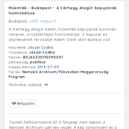
Műemlék - Budapest - A Várhegy Alagút kapujának
homlokdísze
Budapest,
2013. május 11.
A Várhegy Alagút keleti, műemlék kapujának koronás-
címeres, oroszlánfejes homlokdísze. A kapuzat és
díszítésének tervezője Adam Clark skót építész volt.
Készítette:
Jászai Csaba
Tulajdonos:
Jászai Csaba
Fájlnév:
BDJASZ201305110007
Láthatóság:
publikus
Kiadás dátuma:
2013-07-09
Forrás:
Nemzeti Archívum/Fókuszban Magyarország
Program
Technikai adatok:
Beágyazás
Tisztelt Felhasználónk! Ez a fénykép nem képezi a
Nemzeti Archívum szerves részét. A kép tartalmáért és a