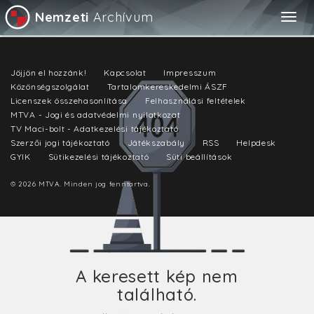
Nemzeti
Archívum
Togg
navig
Jöjjön el hozzánk!
Kapcsolat
Impresszum
Közönségszolgálat
Tartalomkereskedelmi ÁSZF
Licenszek összehasonlítása
Felhasználási feltételek
MTVA - Jogi és adatvédelmi nyilatkozat
TV Maci-bolt - Adatkezelési tájékoztató
Szerzői jogi tájékoztató
Játékszabály
RSS
Helpdesk
GYIK
Sütikezelési tájékoztató
Süti beállítások
© 2026 MTVA. Minden jog fenntartva.
A keresett kép nem
található.