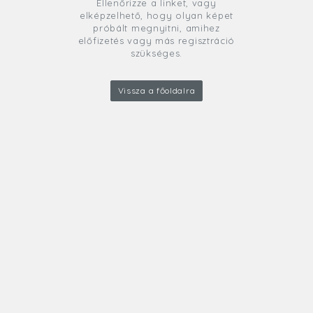
Ellenőrizze a linket, vagy
elképzelhető, hogy olyan képet
próbált megnyitni, amihez
előfizetés vagy más regisztráció
szükséges.
Vissza a főoldalra