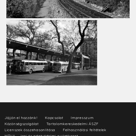
Jöjjön el hozzánk!
Kapcsolat
Impresszum
Közönségszolgálat
Tartalomkereskedelmi ÁSZF
Licenszek összehasonlítása
Felhasználási feltételek
MTVA - Jogi és adatvédelmi nyilatkozat