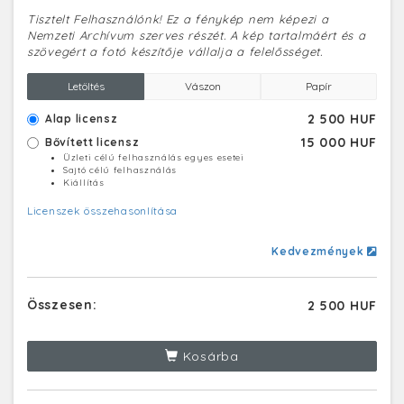
Tisztelt Felhasználónk! Ez a fénykép nem képezi a
Nemzeti Archívum szerves részét. A kép tartalmáért és a
szövegért a fotó készítője vállalja a felelősséget.
Letöltés
Vászon
Papír
2 500 HUF
Alap licensz
15 000 HUF
Bővített licensz
Üzleti célú felhasználás egyes esetei
Sajtó célú felhasználás
Kiállítás
Licenszek összehasonlítása
Kedvezmények
Összesen:
2 500 HUF
Kosárba