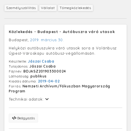
Személyszállítás
Vállalat
Tömegközlekedés
Közlekedés - Budapest - Autóbuszra váró utasok
Budapest,
2019. március 30.
Helyközi autóbuszukra váró utasok sora a Volánbusz
Újpest-Városkapu autóbusz-végállomásán.
Készítette:
Jászai Csaba
Tulajdonos:
Jászai Csaba
Fájlnév:
BDJASZ201903300024
Láthatóság:
publikus
Kiadás dátuma:
2019-04-02
Forrás:
Nemzeti Archívum/Fókuszban Magyarország
Program
Technikai adatok:
Beágyazás