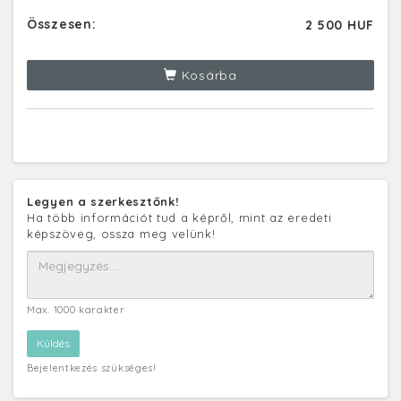
Összesen:
2 500 HUF
Kosárba
Legyen a szerkesztőnk!
Ha több információt tud a képről, mint az eredeti
képszöveg, ossza meg velünk!
Max. 1000 karakter
Bejelentkezés szükséges!