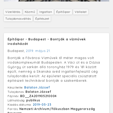
Vízellátás
Közmű
Ingatlan
Építőipar
Vállalat
Tulajdonosváltás
Építészet
Építőipar - Budapest - Bontják a vízművek
irodaházát
Budapest,
2019. május 21.
Bontják a Fővárosi Vízművek 61 méter magas volt
irodakomplexumát Budapesten. A Váci út és a Dózsa
György út sarkán álló toronyház 1979 és '81 között
épült, nemrég a Skanska svéd ingatlanfejlesztő cég
tulajdonába került. Az épületet speciális csúsztatott
építészeti technikával bontják a szakemberek.
Készítette:
Balaton József
Tulajdonos:
Balaton József
Fájlnév:
BD__ZA201905210004
Láthatóság:
publikus
Kiadás dátuma:
2019-05-23
Forrás:
Nemzeti Archívum/Fókuszban Magyarország