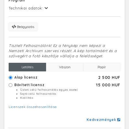
Program
Technikai adatok:
Beágyazás
Tisztelt Felhasználónk! Ez a fénykép nem képezi a
Nemzeti Archívum szerves részét. A kép tartalmáért és a
szövegért a fotó készítője vállalja a felelősséget.
Letöltés
Vászon
Papír
2 500 HUF
Alap licensz
15 000 HUF
Bővített licensz
Üzleti célú felhasználás egyes esetei
Sajtó célú felhasználás
Kiállítás
Licenszek összehasonlítása
Kedvezmények