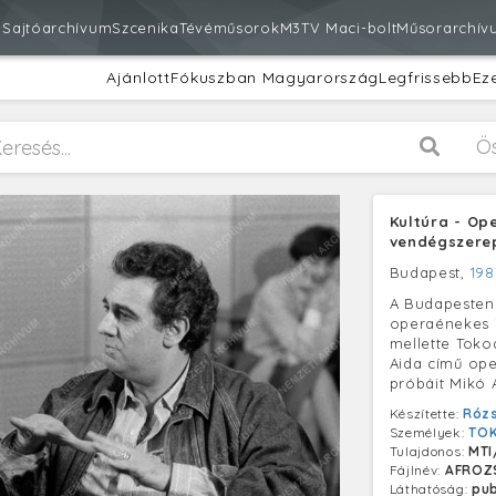
m
Sajtóarchívum
Szcenika
Tévéműsorok
M3
TV Maci-bolt
Műsorarchív
Ajánlott
Fókuszban Magyarország
Legfrissebb
Ez
Ö
Kultúra - Op
vendégszere
Budapest,
198
A Budapesten
operaénekes 
mellette Toko
Aida című op
próbáit Mikó 
Készítette:
Rózs
Személyek:
TOK
Tulajdonos:
MTI
Fájlnév:
AFROZ
Láthatóság:
pub