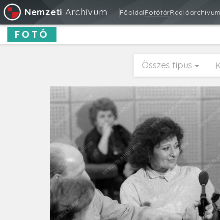
Nemzeti
Archívum
Főoldal
Fotótár
Rádióarchívu
FOTÓ
Összes típus