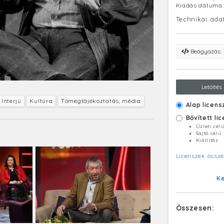
Kiadás dátuma
Technikai ada
Beágyazás
Letöltés
Interjú
Kultúra
Tömegtájékoztatás, média
Alap licens
Bővített li
Üzleti cél
Sajtó célú
Kiállítás
Licenszek össze
K
Összesen: