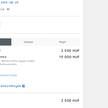
:
2019-08-23
tok:
Vászon
Papír
2 500 HUF
z
15 000 HUF
censz
ú felhasználás egyes esetei
 felhasználás
hasonlítása
edvezmények
2 500 HUF