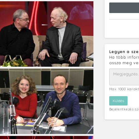
Legyen a sze
Ha több infor
ossza meg ve
Max. 1000 karak
Bejelentkezés s