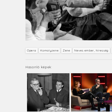
Opera
Komolyzene
Zene
Neves ember, híresség
Hasonló képek: