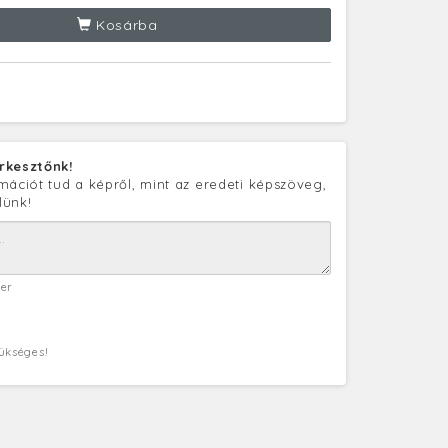
Kosárba
rkesztőnk!
mációt tud a képről, mint az eredeti képszöveg,
lünk!
ter
zükséges!