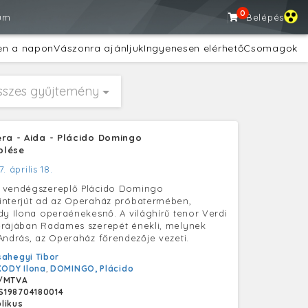
0
um
Belépés
en a napon
Vászonra ajánljuk
Ingyenesen elérhető
Csomagok
sszes gyűjtemény
era - Aida - Plácido Domingo
plése
7. április 18.
 vendégszereplő Plácido Domingo
interjút ad az Operaház próbatermében,
dy Ilona operaénekesnő. A világhírű tenor Verdi
erájában Radames szerepét énekli, melynek
András, az Operaház főrendezője vezeti.
ahegyi Tibor
ODY Ilona
,
DOMINGO, Plácido
/MTVA
S198704180014
likus