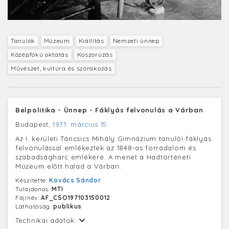
Tanulók
Múzeum
Kiállítás
Nemzeti ünnep
Középfokú oktatás
Koszorúzás
Művészet, kultúra és szórakozás
Belpolitika - Ünnep - Fáklyás felvonulás a Várban
Budapest,
1971. március 15.
Az I. kerületi Táncsics Mihály Gimnázium tanulói fáklyás
felvonulással emlékeztek az 1848-as forradalom és
szabadságharc emlékére. A menet a Hadtörténeti
Múzeum előtt halad a Várban.
Készítette:
Kovács Sándor
Tulajdonos:
MTI
Fájlnév:
AF_CSO197103150012
Láthatóság:
publikus
Technikai adatok: