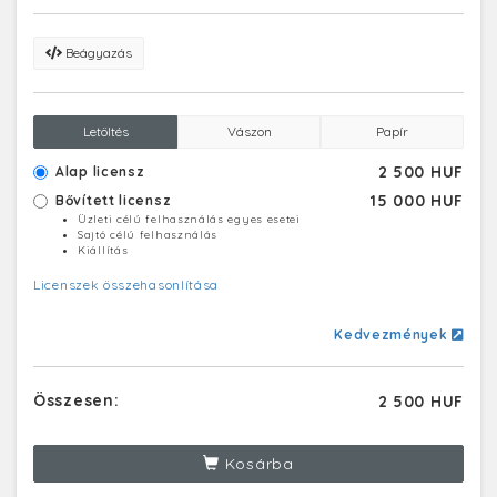
Beágyazás
Letöltés
Vászon
Papír
2 500 HUF
Alap licensz
15 000 HUF
Bővített licensz
Üzleti célú felhasználás egyes esetei
Sajtó célú felhasználás
Kiállítás
Licenszek összehasonlítása
Kedvezmények
Összesen:
2 500 HUF
Kosárba