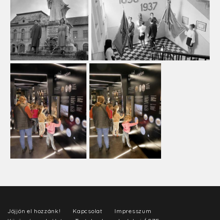
Jöjjön el hozzánk!
Kapcsolat
Impresszum