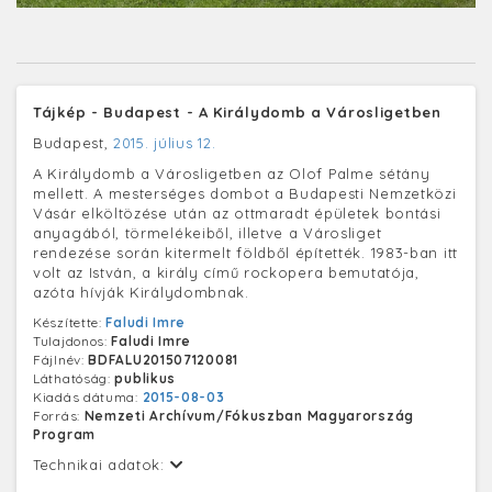
Tájkép - Budapest - A Királydomb a Városligetben
Budapest,
2015. július 12.
A Királydomb a Városligetben az Olof Palme sétány
mellett. A mesterséges dombot a Budapesti Nemzetközi
Vásár elköltözése után az ottmaradt épületek bontási
anyagából, törmelékeiből, illetve a Városliget
rendezése során kitermelt földből építették. 1983-ban itt
volt az István, a király című rockopera bemutatója,
azóta hívják Királydombnak.
Készítette:
Faludi Imre
Tulajdonos:
Faludi Imre
Fájlnév:
BDFALU201507120081
Láthatóság:
publikus
Kiadás dátuma:
2015-08-03
Forrás:
Nemzeti Archívum/Fókuszban Magyarország
Program
Technikai adatok: