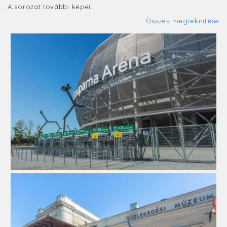
A sorozat további képei:
Összes megtekintése