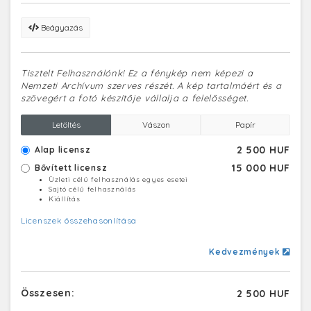
Beágyazás
Tisztelt Felhasználónk! Ez a fénykép nem képezi a
Nemzeti Archívum szerves részét. A kép tartalmáért és a
szövegért a fotó készítője vállalja a felelősséget.
Letöltés
Vászon
Papír
2 500 HUF
Alap licensz
15 000 HUF
Bővített licensz
Üzleti célú felhasználás egyes esetei
Sajtó célú felhasználás
Kiállítás
Licenszek összehasonlítása
Kedvezmények
Összesen:
2 500 HUF