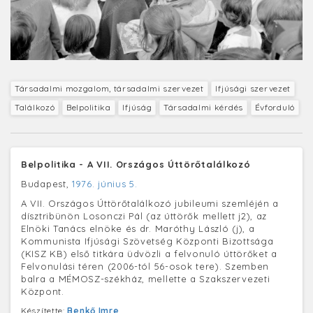
Társadalmi mozgalom, társadalmi szervezet
Ifjúsági szervezet
Találkozó
Belpolitika
Ifjúság
Társadalmi kérdés
Évforduló
Belpolitika - A VII. Országos Úttörőtalálkozó
Budapest,
1976. június 5.
A VII. Országos Úttörőtalálkozó jubileumi szemléjén a
dísztribünön Losonczi Pál (az úttörők mellett j2), az
Elnöki Tanács elnöke és dr. Maróthy László (j), a
Kommunista Ifjúsági Szövetség Központi Bizottsága
(KISZ KB) első titkára üdvözli a felvonuló úttörőket a
Felvonulási téren (2006-tól 56-osok tere). Szemben
balra a MÉMOSZ-székház, mellette a Szakszervezeti
Központ.
Készítette:
Benkő Imre