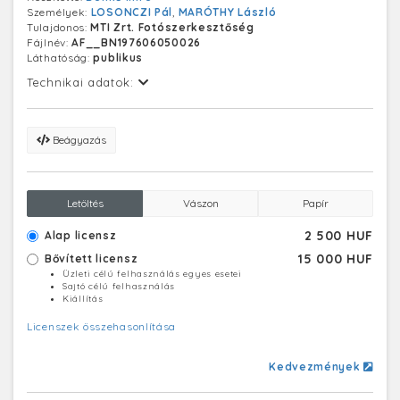
Személyek:
LOSONCZI Pál
,
MARÓTHY László
Tulajdonos:
MTI Zrt. Fotószerkesztőség
Fájlnév:
AF__BN197606050026
Láthatóság:
publikus
Technikai adatok:
Beágyazás
Letöltés
Vászon
Papír
2 500 HUF
Alap licensz
15 000 HUF
Bővített licensz
Üzleti célú felhasználás egyes esetei
Sajtó célú felhasználás
Kiállítás
Licenszek összehasonlítása
Kedvezmények