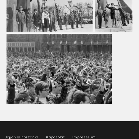
Jöjjön el hozzánk!
Kapcsolat
Impresszum