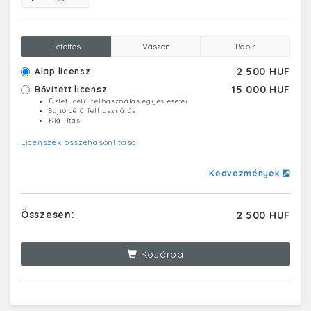
Letöltés
Vászon
Papír
2 500 HUF
Alap licensz
15 000 HUF
Bővített licensz
Üzleti célú felhasználás egyes esetei
Sajtó célú felhasználás
Kiállítás
Licenszek összehasonlítása
Kedvezmények
Összesen:
2 500 HUF
Kosárba