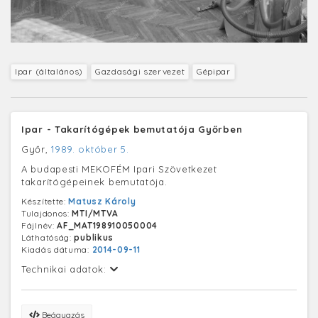
Ipar (általános)
Gazdasági szervezet
Gépipar
Ipar - Takarítógépek bemutatója Győrben
Győr,
1989. október 5.
A budapesti MEKOFÉM Ipari Szövetkezet
takarítógépeinek bemutatója.
Készítette:
Matusz Károly
Tulajdonos:
MTI/MTVA
Fájlnév:
AF_MAT198910050004
Láthatóság:
publikus
Kiadás dátuma:
2014-09-11
Technikai adatok:
Beágyazás