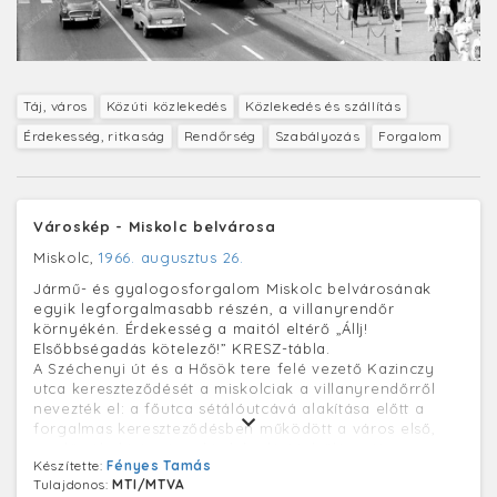
Táj, város
Közúti közlekedés
Közlekedés és szállítás
Érdekesség, ritkaság
Rendőrség
Szabályozás
Forgalom
Városkép - Miskolc belvárosa
Miskolc,
1966. augusztus 26.
Jármű- és gyalogosforgalom Miskolc belvárosának
egyik legforgalmasabb részén, a villanyrendőr
környékén. Érdekesség a maitól eltérő „Állj!
Elsőbbségadás kötelező!” KRESZ-tábla.
A Széchenyi út és a Hősök tere felé vezető Kazinczy
utca kereszteződését a miskolciak a villanyrendőrről
nevezték el: a főutca sétálóutcává alakítása előtt a
forgalmas kereszteződésben működött a város első,
rendőr által irányított közlekedési jelzőlámpája.
Készítette:
Fényes Tamás
Tulajdonos:
MTI/MTVA