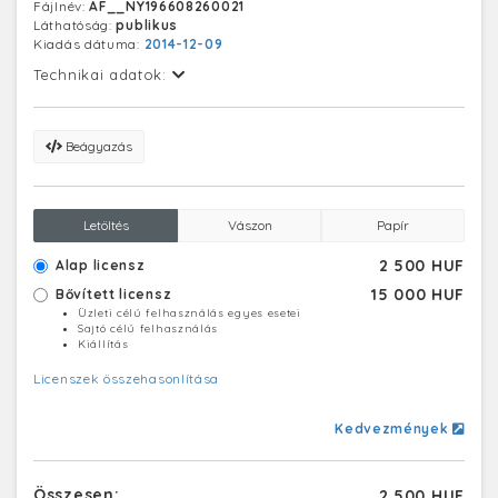
Fájlnév:
AF__NY196608260021
Láthatóság:
publikus
Kiadás dátuma:
2014-12-09
Technikai adatok:
Beágyazás
Letöltés
Vászon
Papír
2 500 HUF
Alap licensz
15 000 HUF
Bővített licensz
Üzleti célú felhasználás egyes esetei
Sajtó célú felhasználás
Kiállítás
Licenszek összehasonlítása
Kedvezmények
Összesen:
2 500 HUF