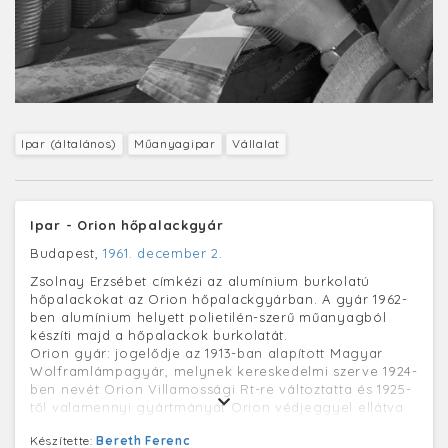
Ipar (általános)
Műanyagipar
Vállalat
Ipar - Orion hőpalackgyár
Budapest,
1961. december 2.
Zsolnay Erzsébet címkézi az alumínium burkolatú
hőpalackokat az Orion hőpalackgyárban. A gyár 1962-
ben alumínium helyett polietilén-szerű műanyagból
készíti majd a hőpalackok burkolatát.
Orion gyár: jogelődje az 1913-ban alapított Magyar
Wolframlámpagyár, melynek kereskedelmi szerve 1924-
ben nevét Orion Villamossági Rt-re változtatta és 1925-
től valamennyi gyártmányát Orion védjeggyel ellátva
hozta forgalomba. 1926-ban kezdte a rádiógyártást, az
Készítette:
Bereth Ferenc
50-es években pedig a televíziók gyártását. Emellett