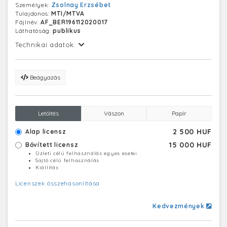
Személyek:
Zsolnay Erzsébet
tervezett és gyártott mikrohullámú telekommunikációs
Tulajdonos:
MTI/MTVA
rendszereket is. 1939-ben A vállalat profilbővítés hajtott
Fájlnév:
AF_BER196112020017
végre és hőpalackokat, orvosi üvegáruk gyártását
Láthatóság:
publikus
kezdte meg. 1947-től Orion Rádió és Villamossági
Vállalat, 1948-ban államosították. 1951-ben a
Technikai adatok:
műszerüzem önállósult, a rádiógyár pedig a
Jászberényi úti telephelyre költözött. 1991-ben
privatizálták, 1997 óta szingapúri tulajdonban van.
Beágyazás
Letöltés
Vászon
Papír
2 500 HUF
Alap licensz
15 000 HUF
Bővített licensz
Üzleti célú felhasználás egyes esetei
Sajtó célú felhasználás
Kiállítás
Licenszek összehasonlítása
Kedvezmények