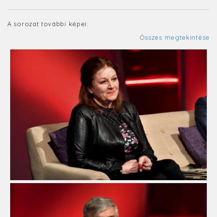
A sorozat további képei:
Összes megtekintése