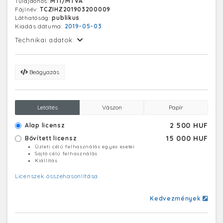
Tulajdonos:
MTI/MTVA
Karinthy Ferenc író, dramaturg, Karinthy Frigyes író,
Fájlnév:
TCZIHZ201903200009
költő, műfordító és Karinthy Márton - emlékeznek meg.
Láthatóság:
publikus
Kiadás dátuma:
2019-05-03
Technikai adatok:
Beágyazás
Letöltés
Vászon
Papír
2 500 HUF
Alap licensz
15 000 HUF
Bővített licensz
Üzleti célú felhasználás egyes esetei
Sajtó célú felhasználás
Kiállítás
Licenszek összehasonlítása
Kedvezmények