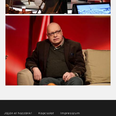
Jöjjön el hozzánk!
Kapcsolat
Impresszum