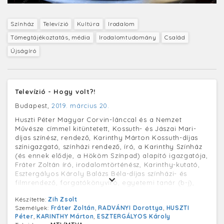
Színház
Televízió
Kultúra
Irodalom
Tömegtájékoztatás, média
Irodalomtudomány
Család
Újságíró
Televízió - Hogy volt?!
Budapest,
2019. március 20.
Huszti Péter Magyar Corvin-lánccal és a Nemzet
Művésze címmel kitüntetett, Kossuth- és Jászai Mari-
díjas színész, rendező, Karinthy Márton Kossuth-díjas
színigazgató, színházi rendező, író, a Karinthy Színház
(és ennek elődje, a Hököm Színpad) alapító igazgatója,
Fráter Zoltán író, irodalomtörténész, Karinthy-kutató,
Esztergályos Károly Balázs Béla-díjas színházi- és
filmrendező, forgatókönyvíró, egyetemi tanár (b-j),
valamint Radványi Dorottya műsorvezető (háttal) a
Készítette:
Zih Zsolt
Hogy volt?! című tv-műsor felvételén, az MTVA
Személyek:
Fráter Zoltán
,
RADVÁNYI Dorottya
,
HUSZTI
Kunigunda utcai gyártóbázisának SZOP stúdiójában. A
Péter
,
KARINTHY Márton
,
ESZTERGÁLYOS Károly
műsorban a meghívott vendégek a Karinthy-családról -