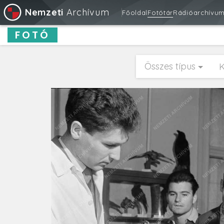
Nemzeti
Archívum
Főoldal
Fotótár
Rádióarchívu
FOTÓ
Összes típus