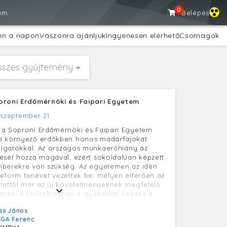
0
um
Belépés
en a napon
Vászonra ajánljuk
Ingyenesen elérhető
Csomagok
sszes gyűjtemény
proni Erdőmérnöki és Faipari Egyetem
 szeptember 21.
 a Soproni Erdőmérnöki és Faipari Egyetem
a környező erdőkben honos madárfajokat
allgatókkal. Az országos munkaerőhiány az
ését hozza magával, ezért sokoldalúan képzett
mberekre van szükség. Az egyetemen az idén
eform tanévet vezettek be, melyen eltérően az
lattól már az új követelményeknek megfelelő
znek. A továbbiakban a gyakorlati képzés a
e és a hallgatók megismerkednek a
as János
 erdészeti gépekkel, műszaki berendezésekkel,
GA Ferenc
rosan megjelennek majd a hazai erdőkben is.