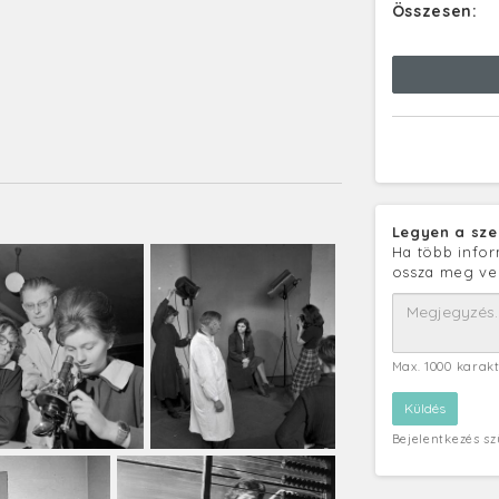
Összesen:
Legyen a sze
Ha több infor
ossza meg ve
Max. 1000 karak
Bejelentkezés s