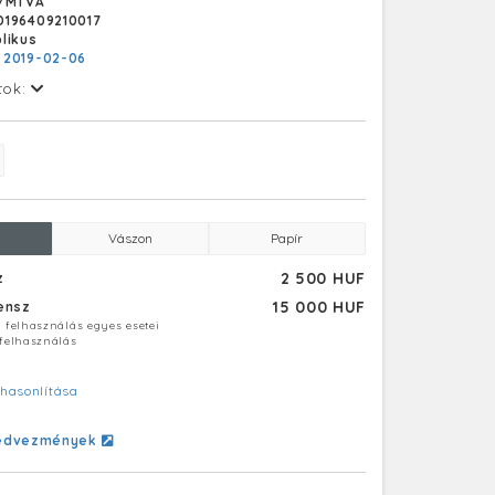
/MTVA
196409210017
likus
:
2019-02-06
tok:
Vászon
Papír
2 500 HUF
z
15 000 HUF
censz
ú felhasználás egyes esetei
 felhasználás
hasonlítása
edvezmények