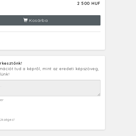
2 500 HUF
Kosárba
rkesztőnk!
mációt tud a képről, mint az eredeti képszöveg,
lünk!
ter
zükséges!