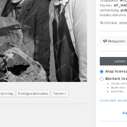
Tulajdonos:
MTI
Fájlnév:
AF_HAD
Láthatóság:
pub
Kiadás dátuma
Technikai ada
Beágyazás
Letöltés
Alap licens
Bővített li
Üzleti cél
Sajtó célú
Kiállítás
llatvilág
Erdőgazdálkodás
Tanterv
Licenszek össze
K