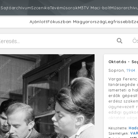
m
Sajtóarchívum
Szcenika
Tévéműsorok
M3
TV Maci-bolt
Műsorarchív
Ajánlott
Fókuszban Magyarország
Legfrissebb
Ez
Ö
Oktatás - So
Sopron,
1964.
Varga Ferenc
tanársegéde 
ismerteti a h
erdők gépesít
erdész szake
úgynevezett r
eddigi gyakor
oktatást vége
tananyag fel
Készítette:
Had
legkorszerűbb
Személyek:
VAR
amelyek hama