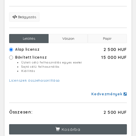
fellépő művészek.
Beágyazás
Letöltés
Vászon
Papír
2 500 HUF
Alap licensz
15 000 HUF
Bővített licensz
Üzleti célú felhasználás egyes esetei
Sajtó célú felhasználás
Kiállítás
Licenszek összehasonlítása
Kedvezmények
Összesen:
2 500 HUF
Kosárba