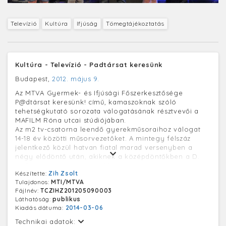
Televízió
Kultúra
Ifjúság
Tömegtájékoztatás
Kultúra - Televízió - Padtársat keresünk
Budapest,
2012. május 9.
Az MTVA Gyermek- és Ifjúsági Főszerkesztősége
P@dtársat keresünk! című, kamaszoknak szóló
tehetségkutató sorozata válogatásának résztvevői a
MAFILM Róna utcai stúdiójában.
Az m2 tv-csatorna leendő gyerekműsoraihoz válogat
14-18 év közötti műsorvezetőket. A mintegy félszáz
jelentkező közül hatvan fiatal marad versenyben a
négy elődöntő után, akiknek a középdöntőkben a D.
Tóth Kriszta újságíró, Janklovics Péter színész,
Készítette:
Zih Zsolt
humorista és Rákay Philip (Rákay Kálmán), a Magyar
Tulajdonos:
MTI/MTVA
Televízió m1 és m2 csatornájának intendánsa alkotta
Fájlnév:
TCZIHZ201205090003
háromtagú zsűri előtt már szakmai feladatokban,
Láthatóság:
publikus
riporterként, műsorvezetőként kell bizonyítaniuk
Kiadás dátuma:
2014-03-06
tehetségüket. A fiatalokat nemcsak bírálják, hanem
mentorként is segítik a zsűritagok a műsorvezető és a
Technikai adatok: