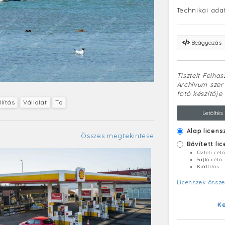
Technikai ada
Beágyazás
Tisztelt Felha
Archívum szerv
fotó készítője 
lítás
Vállalat
Tó
Letöltés
Alap licens
Összes megtekintése
Bővített li
Üzleti cél
Sajtó célú
Kiállítás
Licenszek össze
K