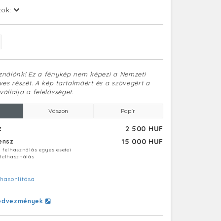
tok:
sználónk! Ez a fénykép nem képezi a Nemzeti
es részét. A kép tartalmáért és a szövegért a
vállalja a felelősséget.
Vászon
Papír
2 500 HUF
z
15 000 HUF
censz
ú felhasználás egyes esetei
 felhasználás
hasonlítása
edvezmények