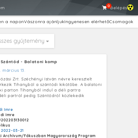
0
um
Belépés
en a napon
Vászonra ajánljuk
Ingyenesen elérhető
Csomagok
sszes gyűjtemény
 Szántód - Balatoni komp
. március 13.
ózási Zrt. Széchényi István névre keresztelt
kezik Tihanyból a szántódi kikötőbe. A balatoni
i parton Tihanyból indul a déli partra
déli partról pedig Szántódról közlekedik
di Imre
udi Imre
U202203130012
likus
:
2022-03-21
i Archívum/Fókuszban Magyarország Program