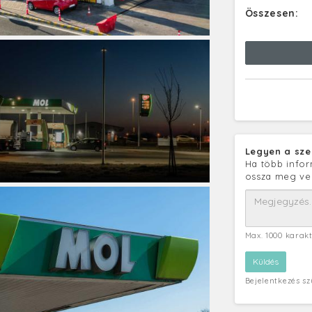
Összesen:
Legyen a sze
Ha több infor
ossza meg ve
Max. 1000 karak
Bejelentkezés s