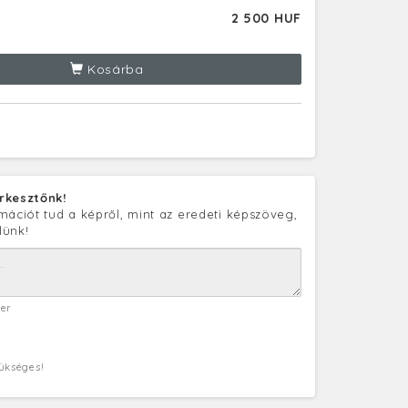
2 500 HUF
Kosárba
rkesztőnk!
mációt tud a képről, mint az eredeti képszöveg,
lünk!
ter
zükséges!