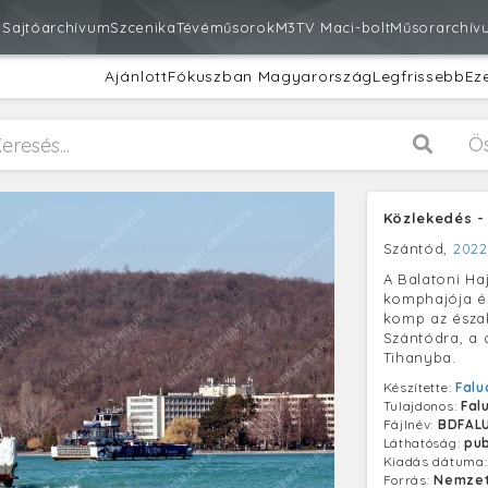
m
Sajtóarchívum
Szcenika
Tévéműsorok
M3
TV Maci-bolt
Műsorarchív
Ajánlott
Fókuszban Magyarország
Legfrissebb
Ez
Ö
Közlekedés -
Szántód,
2022
A Balatoni Haj
komphajója ér
komp az észak
Szántódra, a 
Tihanyba.
Készítette:
Falu
Tulajdonos:
Fal
Fájlnév:
BDFAL
Láthatóság:
pub
Kiadás dátuma
Forrás:
Nemzet