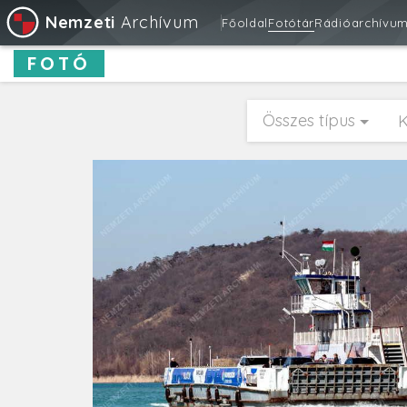
Nemzeti
Archívum
Főoldal
Fotótár
Rádióarchívu
FOTÓ
Összes típus