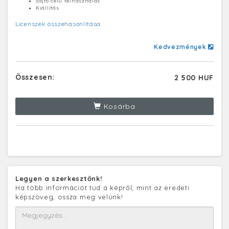
Sajtó célú felhasználás
Kiállítás
Licenszek összehasonlítása
Kedvezmények
Összesen:
2 500 HUF
Kosárba
Legyen a szerkesztőnk!
Ha több információt tud a képről, mint az eredeti
képszöveg, ossza meg velünk!