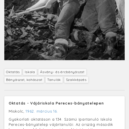
Oktatás
Iskola
Ásvány- és ércbányászat
Bányászat, kohászat
Tanulók
Szakképzés
Oktatás - Vájáriskola Pereces-bányatelepen
Miskolc,
1962. március 16.
Gyakorlati oktatáson a 134. Számú Ipartanuló Iskola
Pereces-bányatelep vájártanulói. Az ország második