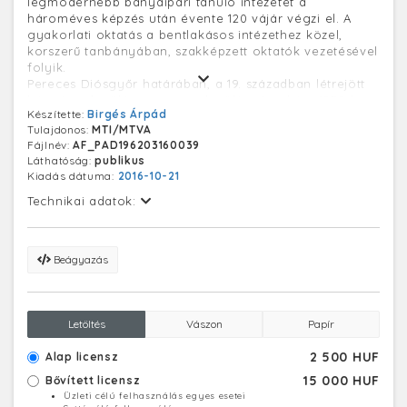
legmodernebb bányaipari tanuló intézetét a
hároméves képzés után évente 120 vájár végzi el. A
gyakorlati oktatás a bentlakásos intézethez közel,
korszerű tanbányában, szakképzett oktatók vezetésével
folyik.
Pereces Diósgyőr határában, a 19. században létrejött
bányásztelepülés, az anyatelepülés részeként 1950-ben
Készítette:
Birgés Árpád
csatolták Miskolchoz.
Tulajdonos:
MTI/MTVA
Fájlnév:
AF_PAD196203160039
Láthatóság:
publikus
Kiadás dátuma:
2016-10-21
Technikai adatok:
Beágyazás
Letöltés
Vászon
Papír
2 500 HUF
Alap licensz
15 000 HUF
Bővített licensz
Üzleti célú felhasználás egyes esetei