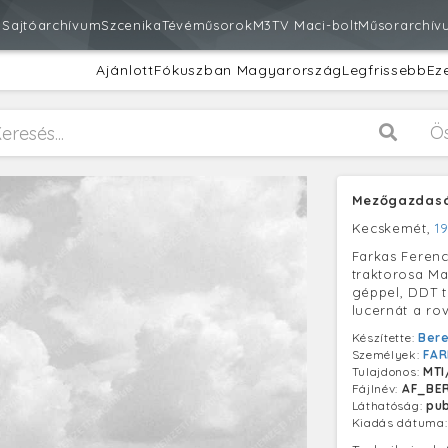
m
Sajtóarchívum
Szcenika
Tévéműsorok
M3
TV Maci-bolt
Műsorarchív
Ajánlott
Fókuszban Magyarország
Legfrissebb
Ez
Ö
Mezőgazdasá
Kecskemét,
19
Farkas Ferenc
traktorosa Ma
géppel, DDT 
lucernát a ro
Készítette:
Bere
Személyek:
FAR
Tulajdonos:
MTI
Fájlnév:
AF_BER
Láthatóság:
pub
Kiadás dátuma