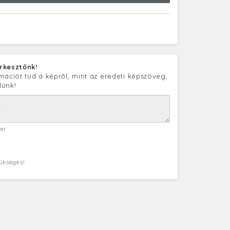
rkesztőnk!
mációt tud a képről, mint az eredeti képszöveg,
lünk!
ter
zükséges!