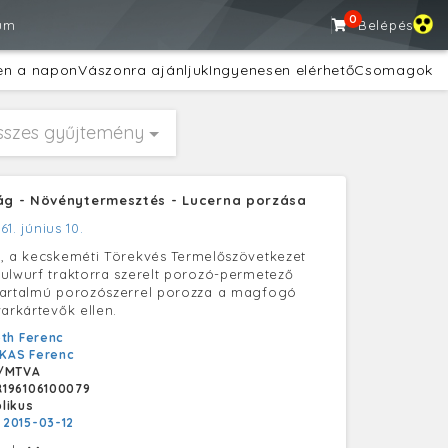
0
um
Belépés
en a napon
Vászonra ajánljuk
Ingyenesen elérhető
Csomagok
sszes gyűjtemény
g - Növénytermesztés - Lucerna porzása
61. június 10.
, a kecskeméti Törekvés Termelőszövetkezet
ulwurf traktorra szerelt porozó-permetező
tartalmú porozószerrel porozza a magfogó
varkártevők ellen.
th Ferenc
KAS Ferenc
/MTVA
196106100079
likus
:
2015-03-12