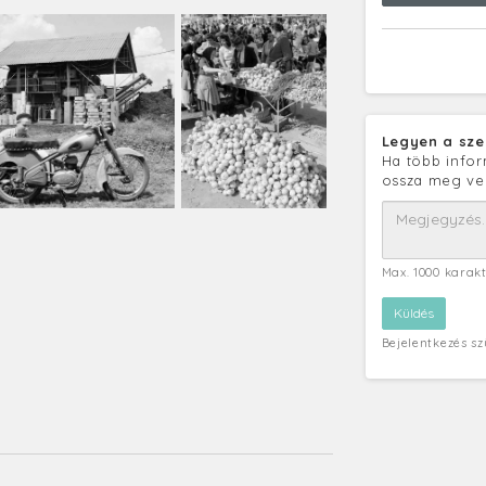
Legyen a sze
Ha több infor
ossza meg ve
Max. 1000 karak
Bejelentkezés s