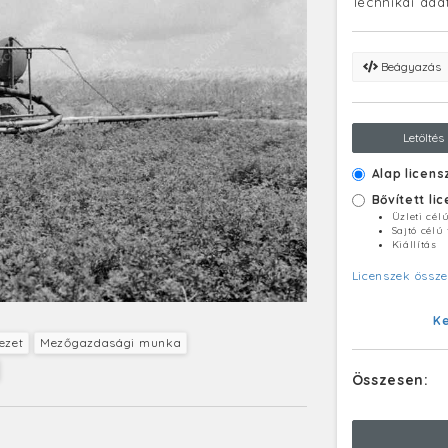
Technikai ada
Beágyazás
Letöltés
Alap licens
Bővített li
Üzleti cél
Sajtó célú
Kiállítás
Licenszek össze
K
ezet
Mezőgazdasági munka
Összesen: