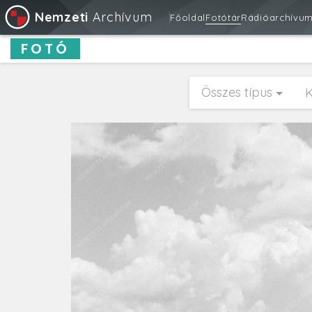
Nemzeti
Archívum
Főoldal
Fotótár
Rádióarchívu
FOTÓ
Összes típus