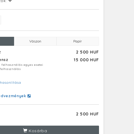
tok:
Vászon
Papír
2 500 HUF
z
15 000 HUF
censz
ú felhasználás egyes esetei
 felhasználás
hasonlítása
edvezmények
2 500 HUF
Kosárba