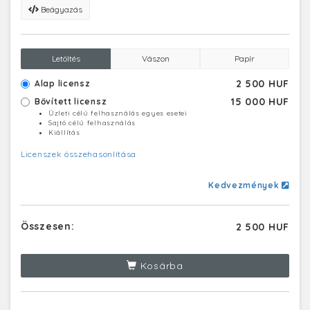
Beágyazás
Letöltés
Vászon
Papír
2 500 HUF
Alap licensz
15 000 HUF
Bővített licensz
Üzleti célú felhasználás egyes esetei
Sajtó célú felhasználás
Kiállítás
Licenszek összehasonlítása
Kedvezmények
Összesen:
2 500 HUF
Kosárba