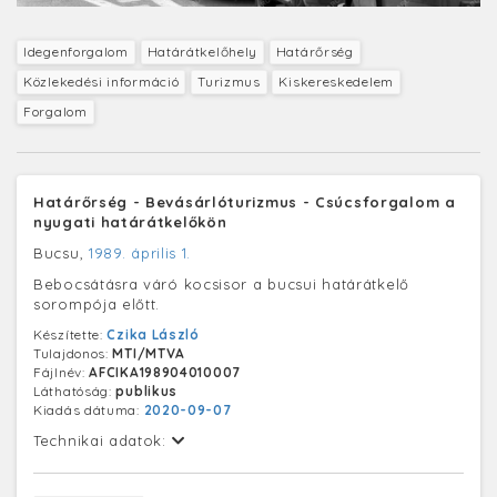
Idegenforgalom
Határátkelőhely
Határőrség
Közlekedési információ
Turizmus
Kiskereskedelem
Forgalom
Határőrség - Bevásárlóturizmus - Csúcsforgalom a
nyugati határátkelőkön
Bucsu,
1989. április 1.
Bebocsátásra váró kocsisor a bucsui határátkelő
sorompója előtt.
Készítette:
Czika László
Tulajdonos:
MTI/MTVA
Fájlnév:
AFCIKA198904010007
Láthatóság:
publikus
Kiadás dátuma:
2020-09-07
Technikai adatok: