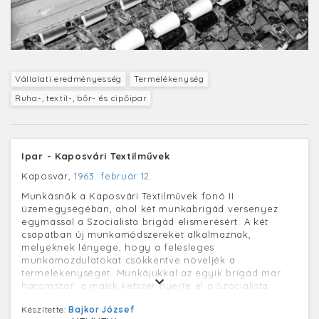
Vállalati eredményesség
Termelékenység
Ruha-, textil-, bőr- és cipőipar
Ipar - Kaposvári Textilművek
Kaposvár,
1963. február 12.
Munkásnők a Kaposvári Textilművek fonó II
üzemegységéban, ahol két munkabrigád versenyez
egymással a Szocialista brigád elismerésért. A két
csapatban új munkamódszereket alkalmaznak,
melyeknek lényege, hogy a felesleges
munkamozdulatokat csökkentve növeljék a
termelékenységet. Munkájukkal az egyik brigád már
háromszor, a másik kétszer nyerte el a Szocialista
brigád címet.
Készítette:
Bajkor József