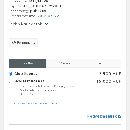
Tulajdonos:
MTI/MTVA
Fájlnév:
AF__OR196302120005
Láthatóság:
publikus
Kiadás dátuma:
2017-03-22
Technikai adatok:
Beágyazás
Letöltés
Vászon
Papír
2 500 HUF
Alap licensz
15 000 HUF
Bővített licensz
Üzleti célú felhasználás egyes esetei
Sajtó célú felhasználás
Kiállítás
Licenszek összehasonlítása
Kedvezmények