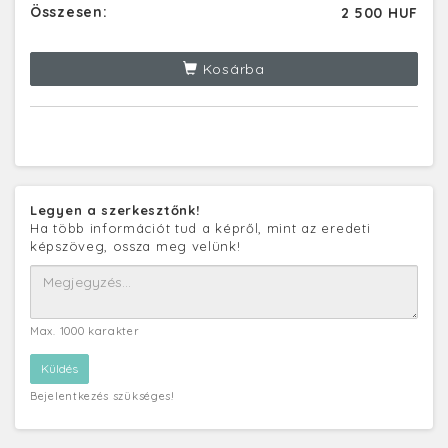
Összesen:
2 500 HUF
Kosárba
Legyen a szerkesztőnk!
Ha több információt tud a képről, mint az eredeti
képszöveg, ossza meg velünk!
Max. 1000 karakter
Bejelentkezés szükséges!