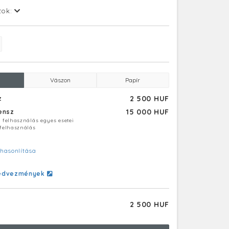
tok:
Vászon
Papír
2 500 HUF
z
15 000 HUF
censz
ú felhasználás egyes esetei
 felhasználás
hasonlítása
edvezmények
2 500 HUF