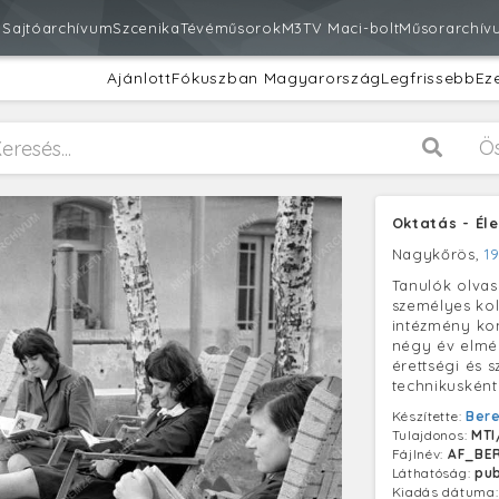
m
Sajtóarchívum
Szcenika
Tévéműsorok
M3
TV Maci-bolt
Műsorarchív
Ajánlott
Fókuszban Magyarország
Legfrissebb
Ez
Ö
Oktatás - Él
Nagykőrös,
1
Tanulók olvas
személyes ko
intézmény ko
négy év elmél
érettségi és 
technikuskén
Készítette:
Bere
Tulajdonos:
MTI
Fájlnév:
AF_BE
Láthatóság:
pub
Kiadás dátuma