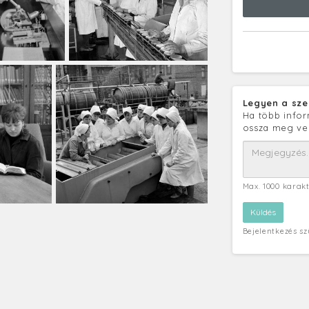
Legyen a sze
Ha több infor
ossza meg ve
Max. 1000 karak
Bejelentkezés s