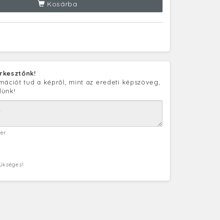
Kosárba
rkesztőnk!
mációt tud a képről, mint az eredeti képszöveg,
lünk!
ter
zükséges!