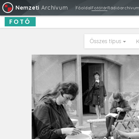
Nemzeti
Archívum
Főoldal
Fotótár
Rádióarchívu
FOTÓ
Összes típus