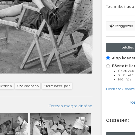
Technikai ada
Beágyazás
Letöltés
Alap licens
Bővített li
Üzleti cél
Sajtó célú
Kiállítás
ktatás
Szakképzés
Élelmiszeripar
Licenszek össze
K
Összes megtekintése
Összesen: