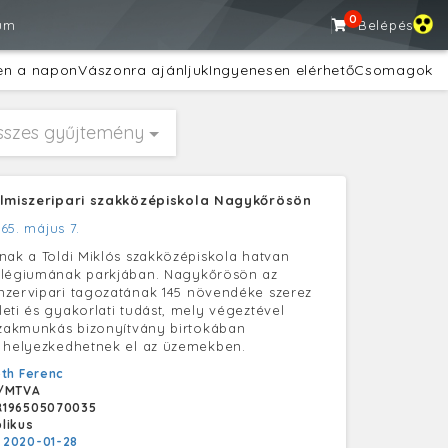
0
um
Belépés
en a napon
Vászonra ajánljuk
Ingyenesen elérhető
Csomagok
sszes gyűjtemény
elmiszeripari szakközépiskola Nagykőrösön
965. május 7.
nak a Toldi Miklós szakközépiskola hatvan
llégiumának parkjában. Nagykőrösön az
nzervipari tagozatának 145 növendéke szerez
eti és gyakorlati tudást, mely végeztével
szakmunkás bizonyítvány birtokában
t helyezkedhetnek el az üzemekben.
th Ferenc
/MTVA
R196505070035
likus
:
2020-01-28