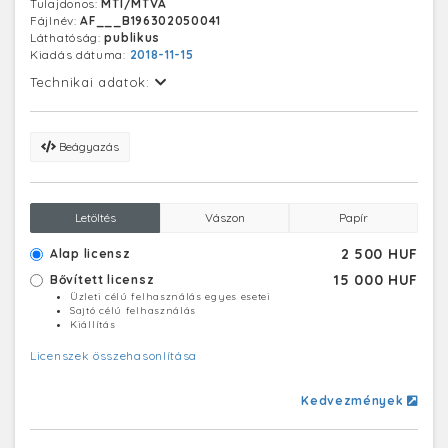
Tulajdonos:
MTI/MTVA
Fájlnév:
AF___B196302050041
Láthatóság:
publikus
Kiadás dátuma:
2018-11-15
Technikai adatok:
Beágyazás
Letöltés
Vászon
Papír
2 500 HUF
Alap licensz
15 000 HUF
Bővített licensz
Üzleti célú felhasználás egyes esetei
Sajtó célú felhasználás
Kiállítás
Licenszek összehasonlítása
Kedvezmények