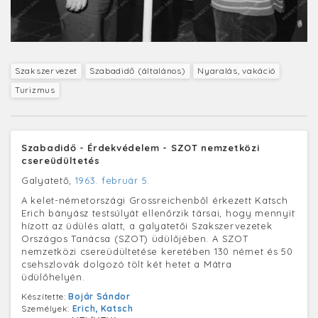
Szakszervezet
Szabadidő (általános)
Nyaralás, vakáció
Turizmus
Szabadidő - Érdekvédelem - SZOT nemzetközi
csereüdültetés
Galyatető,
1963. február 5.
A kelet-németországi Grossreichenből érkezett Katsch
Erich bányász testsúlyát ellenőrzik társai, hogy mennyit
hízott az üdülés alatt, a galyatetői Szakszervezetek
Országos Tanácsa (SZOT) üdülőjében. A SZOT
nemzetközi csereüdültetése keretében 130 német és 50
csehszlovák dolgozó tölt két hetet a Mátra
üdülőhelyén.
Készítette:
Bojár Sándor
Személyek:
Erich, Katsch