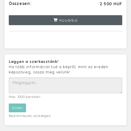
Összesen:
2 500 HUF
Kosárba
Legyen a szerkesztőnk!
Ha több információt tud a képről, mint az eredeti
képszöveg, ossza meg velünk!
Max. 1000 karakter
Bejelentkezés szükséges!